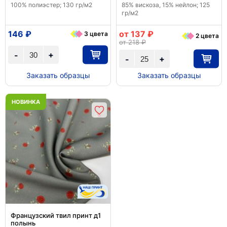
100% полиэстер; 130 гр/м2
85% вискоза, 15% нейлон; 125
гр/м2
146 ₽
от 137 ₽
3 цвета
2 цвета
от 218 ₽
+
-
+
-
Заказать образцы
Заказать образцы
НОВИНКА
Французский твил принт д1
полынь