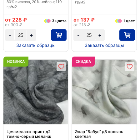
80% вискоза, 20% нейлон; 110
гр/м2
гр/м2
от 228 ₽
от 137 ₽
3 цвета
1 цвет
от 300 ₽
от 218 ₽
+
+
-
-
Заказать образцы
Заказать образцы
НОВИНКА
CКИДКА
Цея меланж принт д2
Энар "Бабус" д8 полынь
темно-серый меланж
светлая