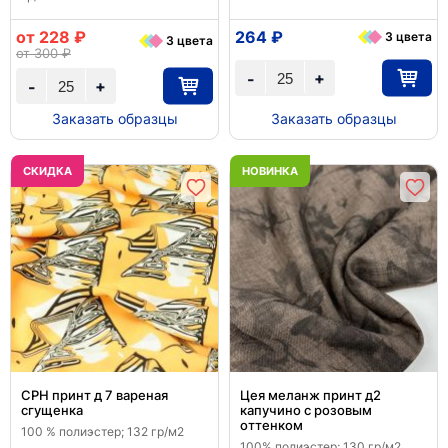
от 228 ₽
264 ₽
3 цвета
3 цвета
от 300 ₽
+
-
+
-
Заказать образцы
Заказать образцы
CКИДКА
НОВИНКА
CPH принт д 7 вареная
Цея меланж принт д2
сгущенка
капучино с розовым
оттенком
100 % полиэстер; 132 гр/м2
100% полиэстер; 130 гр/м2