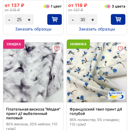
от 137 ₽
от 118 ₽
1 цвет
3 цвета
от 218 ₽
от 137 ₽
+
+
-
-
Заказать образцы
Заказать образцы
CКИДКА
НОВИНКА
Плательная вискоза "Медея"
Французский твил принт д4
принт д1 выбеленный
голубой
лиловый
95% полиэстер, 5% спандекс;
80% вискоза, 20% нейлон; 110
110 гр/м2
гр/м2