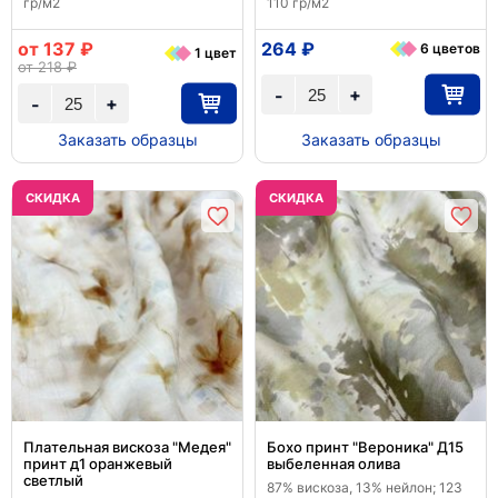
гр/м2
110 гр/м2
от 137 ₽
264 ₽
6 цветов
1 цвет
от 218 ₽
+
-
+
-
Заказать образцы
Заказать образцы
CКИДКА
CКИДКА
Плательная вискоза "Медея"
Бохо принт "Вероника" Д15
принт д1 оранжевый
выбеленная олива
светлый
87% вискоза, 13% нейлон; 123