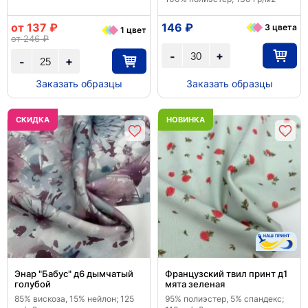
от 137 ₽
146 ₽
3 цвета
1 цвет
от 246 ₽
+
-
+
-
Заказать образцы
Заказать образцы
CКИДКА
НОВИНКА
Энар "Бабус" д6 дымчатый
Французский твил принт д1
голубой
мята зеленая
85% вискоза, 15% нейлон; 125
95% полиэстер, 5% спандекс;