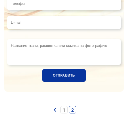
Телефон
E-mail
Название ткани, расцветка или ссылка на фотограф
1
2