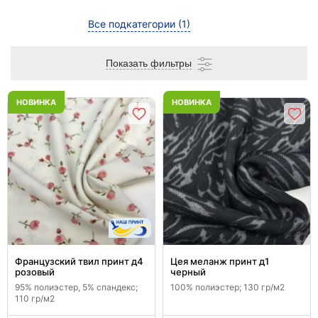
Все подкатегории
(1)
Показать фильтры
НОВИНКА
НОВИНКА
Французский твил принт д4
Цея меланж принт д1
розовый
черный
95% полиэстер, 5% спандекс;
100% полиэстер; 130 гр/м2
110 гр/м2