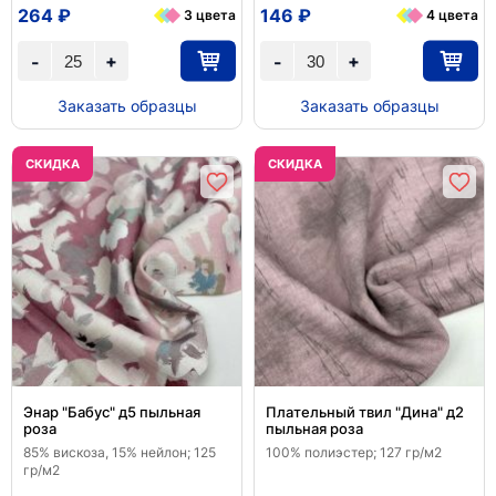
264 ₽
146 ₽
3 цвета
4 цвета
+
+
-
-
Заказать образцы
Заказать образцы
CКИДКА
CКИДКА
Энар "Бабус" д5 пыльная
Плательный твил "Дина" д2
роза
пыльная роза
85% вискоза, 15% нейлон; 125
100% полиэстер; 127 гр/м2
гр/м2