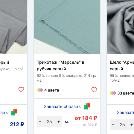
ерый
Трикотаж "Марсель" в
Шелк "Арма
рубчик серый
серый
декс; 115 гр/
92 % тенсел 8 % спандекс; 214 гр/
95 % полиэст
м2
гр/м2
4 цвета
33 цвета
Заказать образцы
азцы
Заказат
от 184 ₽
-
+
м.
212 ₽
-
+
от 322 ₽