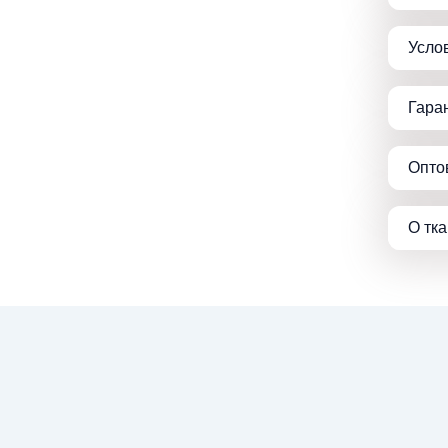
Усло
Гара
Опто
О тк