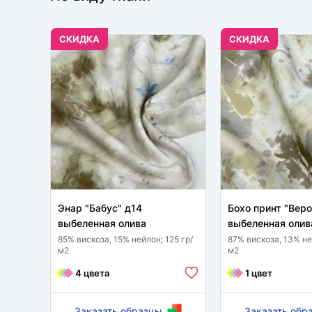
CКИДКА
CКИДКА
Энар "Бабус" д14
Бохо принт "Вер
выбеленная олива
выбеленная олив
85% вискоза, 15% нейлон; 125 гр/
87% вискоза, 13% не
м2
м2
4 цвета
1 цвет
Заказать образцы
Заказать обр