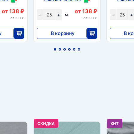
от 138 ₽
от 138 ₽
-
+
-
+
м.
от 221 ₽
от 221 ₽
у
В корзину
В к
3450
3450
5
25
CКИДКА
ХИТ