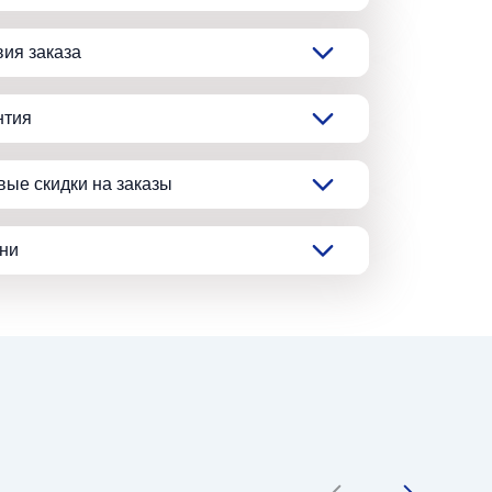
вия заказа
нтия
вые скидки на заказы
ани