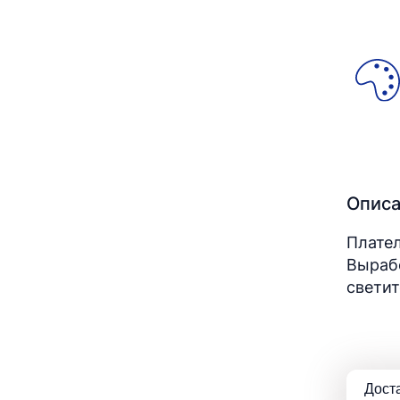
Опис
Плател
Вырабо
светит
Дост