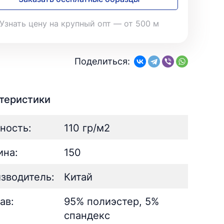
28
Поплин
3
Летний
25
35
Стретч
3
Шелк
8
Узнать цену на крупный опт — от 500 м
Твил
1
Поплин
3
Стретч
3
ШЁЛК
402
Твил
1
Армани однотонный
95
Поделиться:
Шелк жаккард
Шёлк
61
402
Принт
ан
73
2
Армани однотонный
95
ьник)
2
Шелк жаккард
61
теристики
) для поло
5
Принт
73
ность:
110 гр/м2
на:
150
зводитель:
Китай
ав:
95% полиэстер, 5%
спандекс