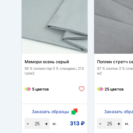
Мемори осень серый
Поплин стретч с
95 % полиэстер 5 % спандекс; 213
97 % хлопок 3 % спан
гр/м2
м2
5 цветов
25 цветов
Заказать образцы
Заказать обр
313 ₽
-
+
-
+
м.
м.