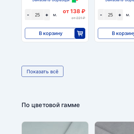
от 138 ₽
-
+
-
+
м.
м.
от 221 ₽
В корзину
В корзин
3450
3450
25
2
Показать всё
По цветовой гамме