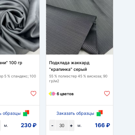
ни" 100 гр
Подклада жаккард
Сетка
"крапинка" серый
100 % 
ер 5 % спандекс; 100
55 % полиэстер 45 % вискоза; 90
гр/м2
10
6 цветов
ь образцы
Заказать образцы
За
230 ₽
166 ₽
-
+
-
м.
м.