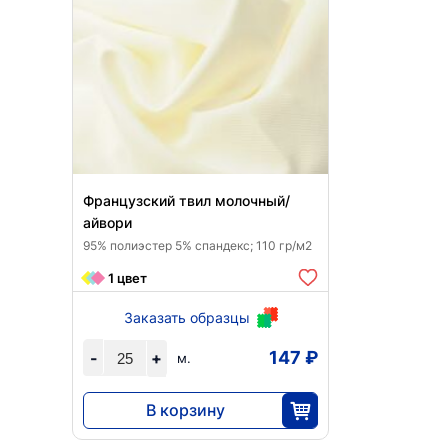
Французский твил молочный/
айвори
95% полиэстер 5% спандекс; 110 гр/м2
1 цвет
Заказать образцы
147 ₽
-
+
м.
В корзину
3680
25