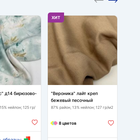
ХИТ
ХИТ
с" д14 бирюзово-
"Вероника" лайт креп
Манго
бежевый песочный
песо
15% нейлон; 125 гр/
87% район, 13% нейлон; 127 гр/м2
95 % п
гр/м2
8 цветов
11
ь образцы