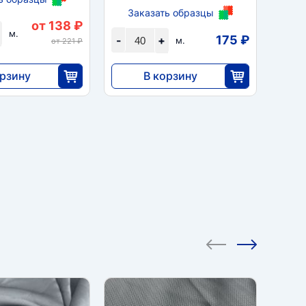
Заказать образцы
За
от 138 ₽
м.
175 ₽
-
+
-
м.
от 221 ₽
орзину
В корзину
6992
25
40