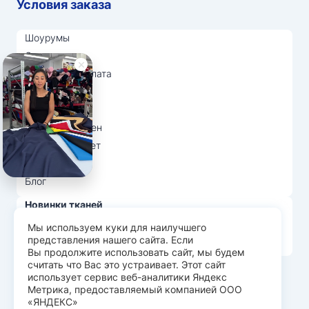
Условия заказа
Шоурумы
Отзывы
Доставка и оплата
О нас
Вопрос-ответ
Возврат и обмен
Личный кабинет
Ткани оптом
Блог
Новинки тканей
Распродажа тканей
Мы используем куки для наилучшего
представления нашего сайта. Если
Лидеры продаж
Вы продолжите использовать сайт, мы будем
считать что Вас это устраивает. Этот сайт
использует сервис веб-аналитики Яндекс
© Арт Текс — продажа тканей оптом, 2026
Метрика, предоставляемый компанией ООО
«ЯНДЕКС»
Пользовательское соглашение