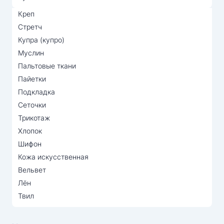
Креп
Стретч
Купра (купро)
Муслин
Пальтовые ткани
Пайетки
Подкладка
Сеточки
Трикотаж
Хлопок
Шифон
Кожа искусственная
Вельвет
Лён
Твил