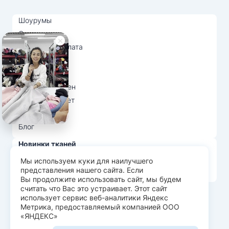
Шоурумы
Отзывы
Доставка и оплата
О нас
Вопрос-ответ
Возврат и обмен
Личный кабинет
Ткани оптом
Блог
Новинки тканей
Распродажа тканей
Мы используем куки для наилучшего
представления нашего сайта. Если
Лидеры продаж
Вы продолжите использовать сайт, мы будем
считать что Вас это устраивает. Этот сайт
использует сервис веб-аналитики Яндекс
© Арт Текс — продажа тканей оптом, 2026
Метрика, предоставляемый компанией ООО
«ЯНДЕКС»
Пользовательское соглашение