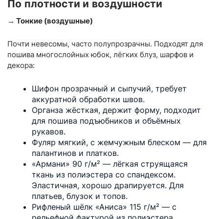
По плотности и воздушности
→ Тонкие (воздушные)
Почти невесомы, часто полупрозрачны. Подходят для
пошива многослойных юбок, лёгких блуз, шарфов и
декора:
Шифон прозрачный и сыпучий, требует
аккуратной обработки швов.
Органза жёсткая, держит форму, подходит
для пошива подъюбников и объёмных
рукавов.
Фуляр мягкий, с жемчужным блеском — для
палантинов и платков.
«Армани» 90 г/м² — лёгкая струящаяся
ткань из полиэстера со спандексом.
Эластичная, хорошо драпируется. Для
платьев, блузок и топов.
Рифленый шёлк «Аниса» 115 г/м² — с
рельефной фактурой из полиэстера.