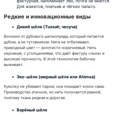
фактурная, напоминает лён, почти не мнётся.
Для жакетов, платьев и лёгких пальто.
Редкие и инновационные виды
Дики
й шёлк (
Tussah
, чесуча)
Волокно от дубового шелкопряда, который питается
дубом, а не тутовником. Нити не отбеливают,
природный цвет — золотисто-коричневый. Нить
неровная, с утолщениями, что даёт фактуру «льна» и
высокую прочность. В этой технологии бабочка
выживает.
Эко-шёлк (мирный шёлк или
Ahimsa
)
Куколку не убивают паром, она покидает кокон сама.
Производство этичное, но нить получается рваной,
поэтому ткань редкая и дорогая.
Варёный шёлк