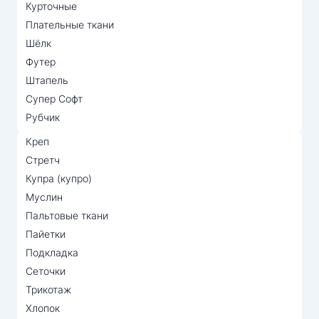
Курточные
Плательные ткани
Шёлк
Футер
Штапель
Супер Софт
Рубчик
Креп
Стретч
Купра (купро)
Муслин
Пальтовые ткани
Пайетки
Подкладка
Сеточки
Трикотаж
Хлопок