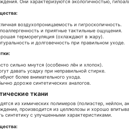
Стретч
Спортивный
24
ждения. Они характеризуются экологичностью, гипоал
Манго
18
Трикотаж
3
Матовый
15
Принт
54
ФУТЕР
щества:
Принт
6
24
Ангора
3
Супер Софт однотонный
3
й основе
14
Креп
23
Вискозный
15
Абайные
3
личная воздухопроницаемость и гигроскопичность.
5
Вязаный
40
поаллергенность и приятные тактильные ощущения.
СЕТОЧКИ
46
Подкладка
Джерси
34
114
рошая терморегуляция (охлаждают в жару).
Корея
5
Жаккард
36
Жаккард
24
туральность и долговечность при правильном уходе.
ТКАНИ
8
Китай
3
Канада/Эласт
пюр
8
Трикотажная однотонная
22
Простая
29
Лайкра(купал
тки:
Утепленная
1
Лакоста (пике
Поливискоза
тч
28
2
Лапша
сто сильно мнутся (особенно лён и хлопок).
20
Принт
12
гут давать усадку при неправильной стирке.
Масло
1
ебуют более внимательного ухода.
ычно дороже синтетических аналогов.
тические ткани
дятся из химических полимеров (полиэстер, нейлон, ак
ждение, производится из целлюлозы и хорошо впитыва
ть синтетику с улучшенными характеристиками.
щества: