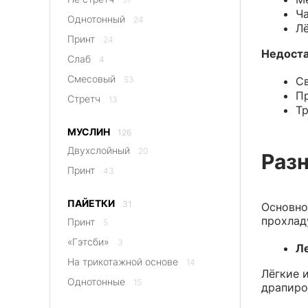
Ча
Однотонный
24
Лё
Принт
24
Недоста
Слаб
4
Смесовый
53
Св
Пр
Стретч
13
Тр
МУСЛИН
126
Двухслойный
20
Разн
Принт
43
ПАЙЕТКИ
31
Основно
прохлад
Принт
5
«Гэтсби»
3
Ле
На трикотажной основе
14
Лёгкие 
Однотонные
15
драпиро