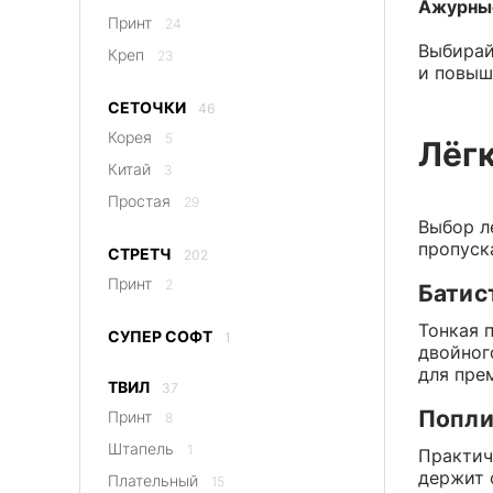
Ажурные
Принт
24
Выбирай
Креп
23
и повыш
СЕТОЧКИ
46
Корея
5
Лёгк
Китай
3
Простая
29
Выбор л
пропуск
СТРЕТЧ
202
Принт
2
Батис
Тонкая 
СУПЕР СОФТ
1
двойног
для пре
ТВИЛ
37
Попли
Принт
8
Штапель
1
Практич
держит 
Плательный
15