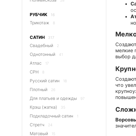
28
С
ос
РУБЧИК
16
Ат
но
Трикотаж
8
Мелко
САТИН
317
Создают
Свадебный
2
мелкие 
Однотонный
41
выбор д
Атлас
17
Крупн
CPH
8
Создают
Русский сатин
18
что уве
Плотный
26
крупноу
повышен
Для платьев и одежды
97
Крэш (жатка)
35
Слож
Подкладочный сатин
1
Ворсовы
Стретч
24
значите
Матовый
15