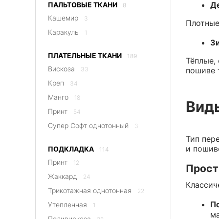
Де
ПАЛЬТОВЫЕ ТКАНИ
8
Кашемир
3
Плотные
Каракуль
1
Зи
ПЛАТЕЛЬНЫЕ ТКАНИ
189
Тёплые,
Вискоза
33
пошиве 
Креп
34
Манго
18
Виды
Принт
54
Супер Софт однотонный
3
Тип пер
и пошив
ПОДКЛАДКА
114
Принт
12
Прос
Жаккард
24
Классич
Трикотажная однотонная
22
По
Утепленная
1
ма
Поливискоза