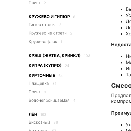
Принт
2
Вы
Ус
КРУЖЕВО И ГИПЮР
8
До
Гипюр стретч
2
Лё
Кружево не стретч
Хо
2
Кружево флок
1
Недоста
КРЭШ (ЖАТКА, КРИНКЛ)
Ни
103
Мо
КУПРА (КУПРО)
24
Ин
Та
КУРТОЧНЫЕ
64
Плащевка
31
Смесо
Принт
9
Предпол
Водонепроницаемая
4
компром
Преиму
ЛЁН
192
Вискозный
36
Ул
Ме
Не стретч
57