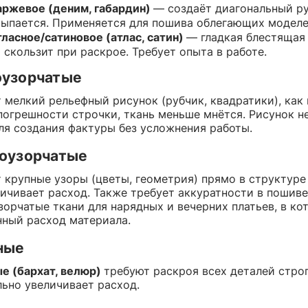
аржевое (деним, габардин)
— создаёт диагональный руб
ыпается. Применяется для пошива облегающих моделе
ласное/сатиновое (атлас, сатин)
— гладкая блестящая
 скользит при раскрое. Требует опыта в работе.
узорчатые
 мелкий рельефный рисунок (рубчик, квадратики), как 
погрешности строчки, ткань меньше мнётся. Рисунок н
ля создания фактуры без усложнения работы.
оузорчатые
 крупные узоры (цветы, геометрия) прямо в структуре 
личивает расход. Также требует аккуратности в пошиве
зорчатые ткани для нарядных и вечерних платьев, в к
ный расход материала.
ные
е (бархат, велюр)
требуют раскроя всех деталей строг
льно увеличивает расход.