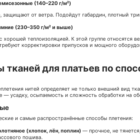
мисезонные (140–220 г/м²)
, защищают от ветра. Подойдут габардин, плотный трик
мние (230–350 г/м² и выше)
 с хорошей теплоизоляцией. К этой группе относятся в
требуют корректировки припусков и мощного оборудо
 тканей для платьев по спос
еплетения нитей определяет не только внешний вид тка
е — усадку, осыпаемость и сложность обработки на об
тые
еские и самые распространённые способы плетения:
лотняное (хлопок, лён, поплин)
— прочное, не тянется
ссового пошива.