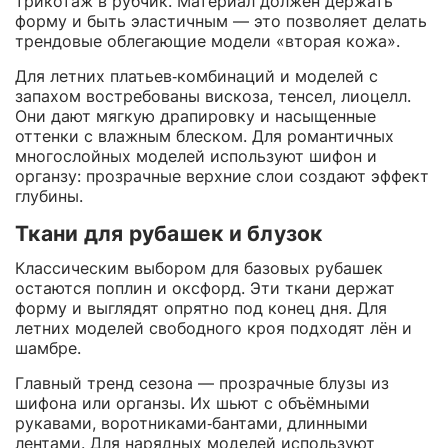
трикотаж в рубчик. Материал должен держать
форму и быть эластичным — это позволяет делать
трендовые облегающие модели «вторая кожа».
Для летних платьев‑комбинаций и моделей с
запахом востребованы вискоза, тенсел, лиоцелл.
Они дают мягкую драпировку и насыщенные
оттенки с влажным блеском. Для романтичных
многослойных моделей используют шифон и
органзу: прозрачные верхние слои создают эффект
глубины.
Ткани для рубашек и блузок
Классическим выбором для базовых рубашек
остаются поплин и оксфорд. Эти ткани держат
форму и выглядят опрятно под конец дня. Для
летних моделей свободного кроя подходят лён и
шамбре.
Главный тренд сезона — прозрачные блузы из
шифона или органзы. Их шьют с объёмными
рукавами, воротниками‑бантами, длинными
лентами. Для нарядных моделей используют