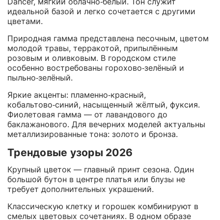
Dancer, мягкий облачно‑белый. Тон служит
идеальной базой и легко сочетается с другими
цветами.
Природная гамма представлена песочным, цветом
молодой травы, терракотой, припылённым
розовым и оливковым. В городском стиле
особенно востребованы горохово‑зелёный и
пыльно‑зелёный.
Яркие акценты: пламенно‑красный,
кобальтово‑синий, насыщенный жёлтый, фуксия.
Фиолетовая гамма — от лавандового до
баклажанового. Для вечерних моделей актуальны
металлизированные тона: золото и бронза.
Трендовые узоры 2026
Крупный цветок — главный принт сезона. Один
большой бутон в центре платья или блузы не
требует дополнительных украшений.
Классическую клетку и горошек комбинируют в
смелых цветовых сочетаниях. В одном образе