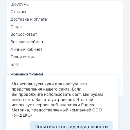
Шоурумы
Отзывы
Доставка и оплата
О нас
Вопрос-ответ
Возврат и обмен
Личный кабинет
Ткани оптом
Блог
Новинки тканей
Распродажа тканей
Мы используем куки для наилучшего
представления нашего сайта. Если
Лидеры продаж
Вы продолжите использовать сайт, мы будем
считать что Вас это устраивает. Этот сайт
использует сервис веб-аналитики Яндекс
© Арт Текс — продажа тканей оптом, 2026
Метрика, предоставляемый компанией ООО
«ЯНДЕКС»
Пользовательское соглашение
Политика конфиденциальности
Политика конфиденциальности