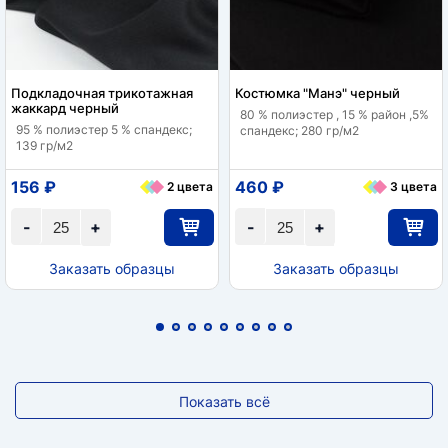
Подкладочная трикотажная
Костюмка "Манэ" черный
жаккард черный
80 % полиэстер , 15 % район ,5%
95 % полиэстер 5 % спандекс;
спандекс; 280 гр/м2
139 гр/м2
156 ₽
460 ₽
2 цвета
3 цвета
-
+
-
+
Заказать образцы
Заказать образцы
Показать всё