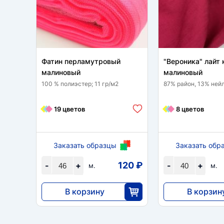
Фатин перламутровый
"Вероника" лайт 
малиновый
малиновый
100 % полиэстер; 11 гр/м2
87% район, 13% нейл
19 цветов
8 цветов
Заказать образцы
Заказать обр
120 ₽
-
+
-
+
м.
м.
В корзину
В корзин
5502
6992
46
4