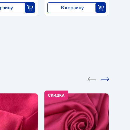
орзину
В корзину
5796
25
35
CКИДКА