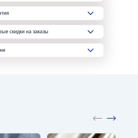
нтия
вые скидки на заказы
ани