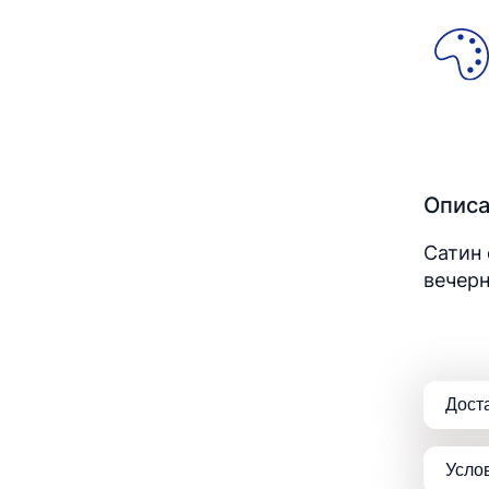
Опис
Сатин 
вечерн
Дост
Усло