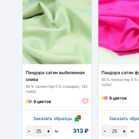
Пандора сатин выбеленная
Пандора сатин ф
олива
95 % полиэстер 5 % 
гр/м2
95 % полиэстер 5 % спандекс; 182
гр/м2
9 цветов
9 цветов
Заказать образцы
Заказать обр
313 ₽
-
+
-
+
м.
м.