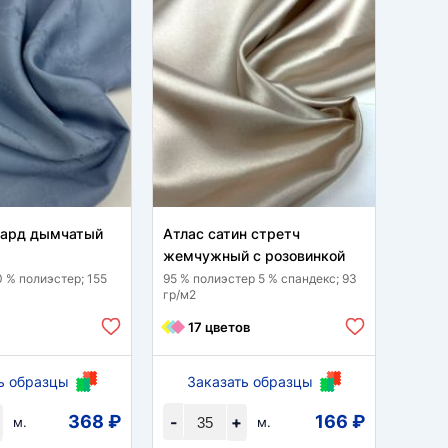
кард дымчатый
Атлас сатин стретч
Пандо
жемчужный с розовинкой
95 % п
гр/м2
0 % полиэстер; 155
95 % полиэстер 5 % спандекс; 93
гр/м2
9 
17 цветов
ь образцы
Заказать образцы
За
368 ₽
166 ₽
-
+
-
м.
м.