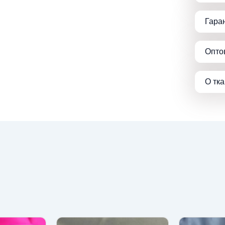
Гара
Опто
О тк