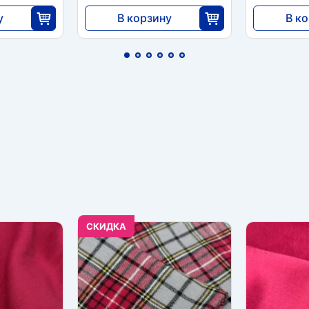
у
В корзину
В к
7452
9200
5
30
CКИДКА