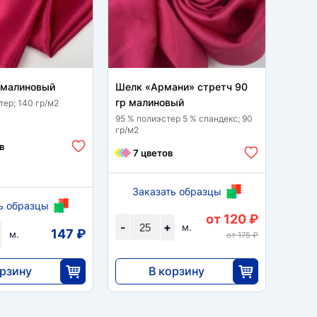
 малиновый
Шелк «Армани» стретч 90
Шелк 
гр малиновый
мали
тер; 140 гр/м2
95 % полиэстер 5 % спандекс; 90
95 % п
гр/м2
гр/м2
в
7 цветов
8 
Заказать образцы
ь образцы
За
от 120 ₽
-
+
м.
147 ₽
-
м.
от 175 ₽
орзину
В корзину
2990
35
25