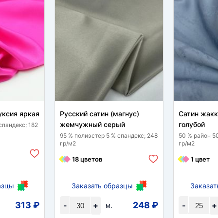
уксия яркая
Русский сатин (магнус)
Сатин жак
жемчужный серый
голубой
спандекс; 182
95 % полиэстер 5 % спандекс; 248
50 % район 5
гр/м2
гр/м2
18 цветов
1 цвет
азцы
Заказать образцы
Заказат
313 ₽
248 ₽
-
+
-
+
м.