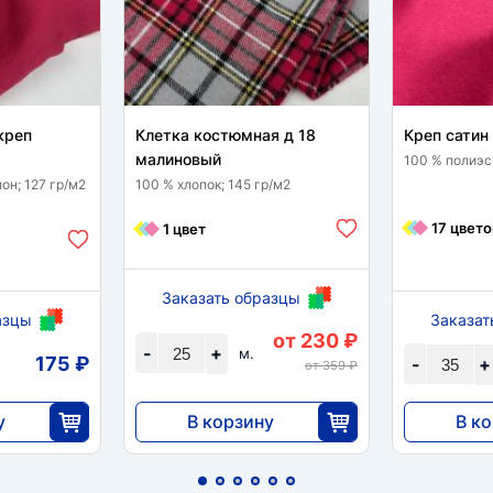
креп
Клетка костюмная д 18
Креп сатин
малиновый
100 % полиэс
он; 127 гр/м2
100 % хлопок; 145 гр/м2
17 цвето
1 цвет
Заказать образцы
азцы
Заказат
от 230 ₽
-
+
м.
175 ₽
-
+
от 359 ₽
у
В корзину
В к
5750
5152
0
25