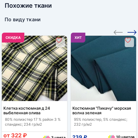
Похожие ткани
По виду ткани
CКИДКА
ХИТ
Клетка костюмная д 24
Костюмная "Пикачу" морская
выбеленная олива
волна зеленая
80% полиэстер 17 % район 3 %
95% полиэстер, 5% спандекс;
спандекс; 234 гр/м2
232 гр/м2
от 322 ₽
239 ₽
10 цветов
3 цвета