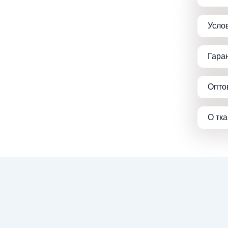
Усло
Гара
Опто
О тк