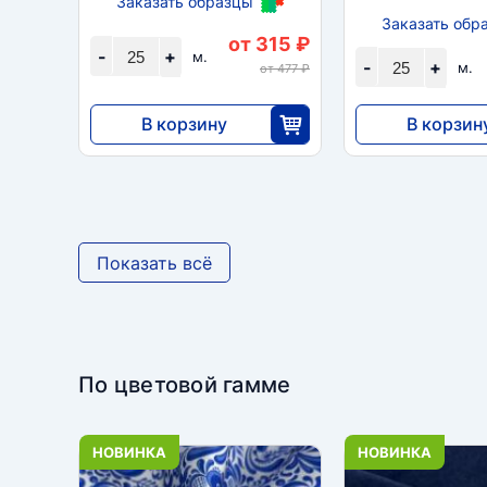
Заказать образцы
Заказать обр
от 315 ₽
-
+
м.
-
+
м.
от 477 ₽
В корзину
В корзин
7875
5850
25
2
Показать всё
По цветовой гамме
НОВИНКА
НОВИНКА