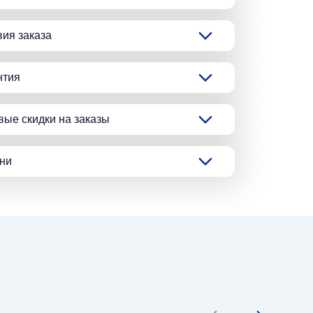
вия заказа
нтия
вые скидки на заказы
ани