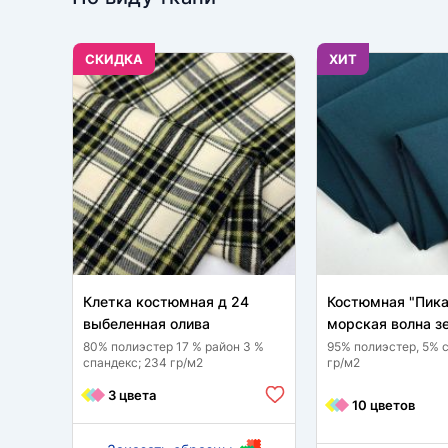
CКИДКА
ХИТ
Клетка костюмная д 24
Костюмная "Пика
выбеленная олива
морская волна з
80% полиэстер 17 % район 3 %
95% полиэстер, 5% 
спандекс; 234 гр/м2
гр/м2
3 цвета
10 цветов