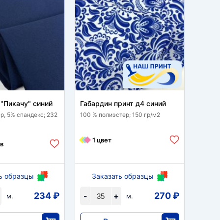
"Пикачу" синий
Габардин принт д4 синий
Шелк 
синий
р, 5% спандекс; 232
100 % полиэстер; 150 гр/м2
95% по
гр/м2
1 цвет
в
1 
ь образцы
Заказать образцы
За
234 ₽
270 ₽
-
+
-
м.
м.