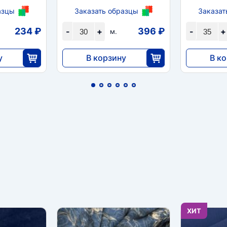
азцы
Заказать образцы
Заказат
234 ₽
396 ₽
-
+
-
+
м.
у
В корзину
В к
11 880
9450
5
30
ХИТ