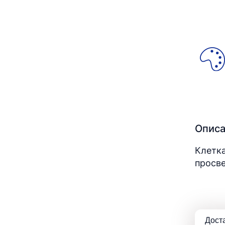
Опис
Клетка
просве
Дост