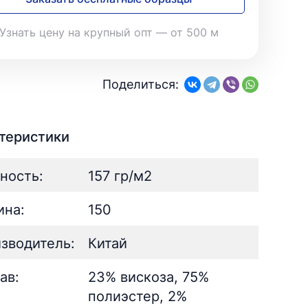
28
Поплин
3
Летний
25
39
Стретч
3
Шелк
8
Узнать цену на крупный опт — от 500 м
Твил
1
Поплин
3
Стретч
3
ШЁЛК
402
Твил
1
Армани однотонный
95
Поделиться:
Шелк жаккард
Шёлк
61
402
Принт
ан
73
2
Армани однотонный
95
ьник)
2
Шелк жаккард
61
теристики
) для поло
5
Принт
73
ность:
157 гр/м2
на:
150
зводитель:
Китай
ав:
23% вискоза, 75%
полиэстер, 2%