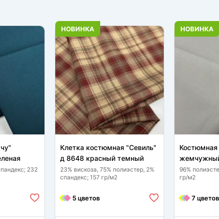
НОВИНКА
НОВИНКА
чу"
Клетка костюмная "Севиль"
Костюмная 
еленая
д 8648 красный темный
жемчужный
спандекс; 232
23% вискоза, 75% полиэстер, 2%
96% полиэсте
спандекс; 157 гр/м2
гр/м2
5 цветов
7 цветов