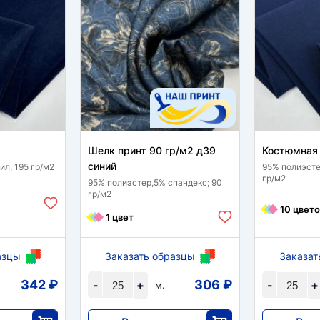
Шелк принт 90 гр/м2 д39
Костюмная 
синий
л; 195 гр/м2
95% полиэсте
гр/м2
95% полиэстер,5% спандекс; 90
гр/м2
10 цвето
1 цвет
азцы
Заказать образцы
Заказат
342 ₽
306 ₽
-
+
-
+
м.