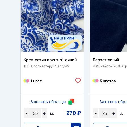
Креп-сатин принт д1 синий
Бархат синий
100% полиэстер; 140 гр/м2
80% нейлон 20% акри
1 цвет
5 цветов
Заказать образцы
Заказать обр
270 ₽
-
+
-
+
м.
м.