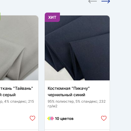
ХИТ
НОВИ
ткань "Тайвань"
Костюмная "Пикачу"
Клетк
 серый
чернильный синий
д2502
р, 4% спандекс; 215
95% полиэстер, 5% спандекс; 232
23% ви
гр/м2
спанде
10 цветов
6 