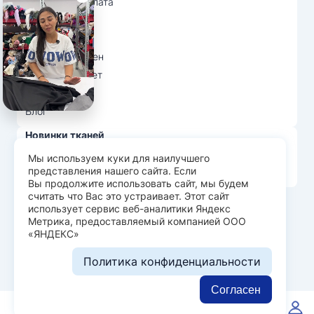
Доставка и оплата
О нас
Вопрос-ответ
Возврат и обмен
Личный кабинет
Ткани оптом
Блог
Новинки тканей
Распродажа тканей
Мы используем куки для наилучшего
представления нашего сайта. Если
Лидеры продаж
Вы продолжите использовать сайт, мы будем
считать что Вас это устраивает. Этот сайт
использует сервис веб-аналитики Яндекс
© Арт Текс — продажа тканей оптом, 2026
Метрика, предоставляемый компанией ООО
«ЯНДЕКС»
Пользовательское соглашение
Политика конфиденциальности
Политика конфиденциальности
Разработка сайта —
WEBELEMENT
Согласен
0
0