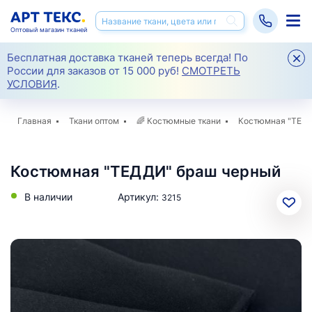
Оптовый магазин тканей
Бесплатная доставка тканей теперь всегда! По
России для заказов от 15 000 руб!
СМОТРЕТЬ
УСЛОВИЯ
.
Главная
Ткани оптом
🌈
Костюмные ткани
Костюмная "ТЕД
Костюмная "ТЕДДИ" браш черный
В наличии
Артикул:
3215