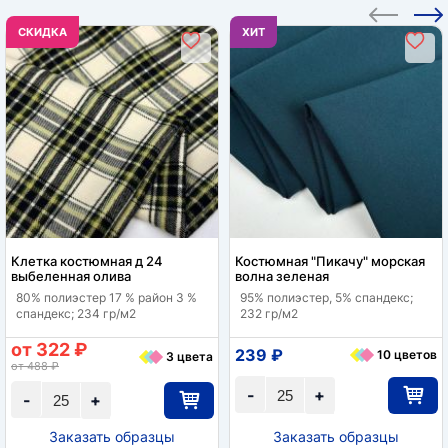
CКИДКА
ХИТ
Клетка костюмная д 24
Костюмная "Пикачу" морская
выбеленная олива
волна зеленая
80% полиэстер 17 % район 3 %
95% полиэстер, 5% спандекс;
спандекс; 234 гр/м2
232 гр/м2
от 322 ₽
239 ₽
10 цветов
3 цвета
от 488 ₽
-
+
-
+
Заказать образцы
Заказать образцы