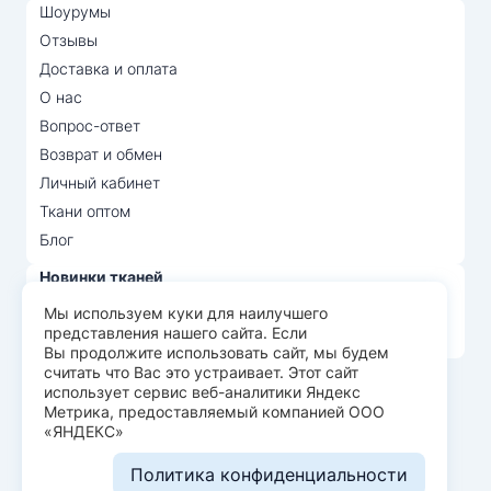
Шоурумы
Отзывы
Доставка и оплата
О нас
Вопрос-ответ
Возврат и обмен
Личный кабинет
Ткани оптом
Блог
Новинки тканей
Распродажа тканей
Мы используем куки для наилучшего
представления нашего сайта. Если
Лидеры продаж
Вы продолжите использовать сайт, мы будем
считать что Вас это устраивает. Этот сайт
использует сервис веб-аналитики Яндекс
© Арт Текс — продажа тканей оптом, 2026
Метрика, предоставляемый компанией ООО
«ЯНДЕКС»
Пользовательское соглашение
Политика конфиденциальности
Политика конфиденциальности
Разработка сайта —
WEBELEMENT