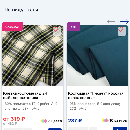
По виду ткани
CКИДКА
ХИТ
Клетка костюмная д 24
Костюмная "Пикачу" морская
выбеленная олива
волна зеленая
80% полиэстер 17 % район 3 %
95% полиэстер, 5% спандекс;
спандекс; 234 гр/м2
232 гр/м2
от 319 ₽
237 ₽
10 цветов
3 цвета
от 482 ₽