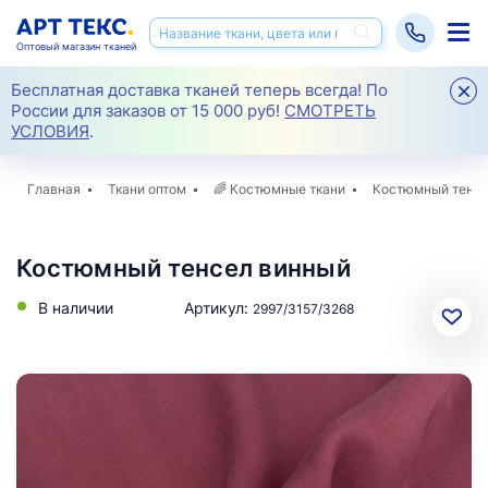
Оптовый магазин тканей
Бесплатная доставка тканей теперь всегда! По
России для заказов от 15 000 руб!
СМОТРЕТЬ
УСЛОВИЯ
.
Главная
Ткани оптом
🌈
Костюмные ткани
Костюмный тенс
Костюмный тенсел винный
В наличии
Артикул:
2997/3157/3268