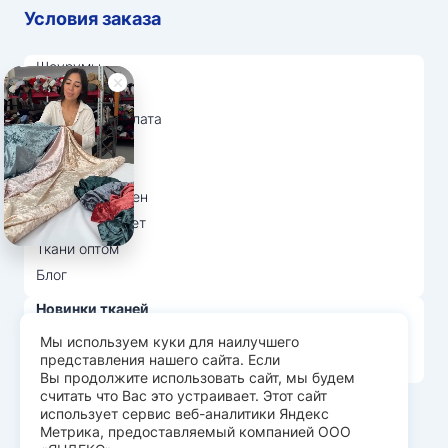
Условия заказа
Шоурумы
Отзывы
Доставка и оплата
О нас
Вопрос-ответ
Возврат и обмен
Личный кабинет
Ткани оптом
Блог
Новинки тканей
Распродажа тканей
Мы используем куки для наилучшего
представления нашего сайта. Если
Лидеры продаж
Вы продолжите использовать сайт, мы будем
считать что Вас это устраивает. Этот сайт
использует сервис веб-аналитики Яндекс
© Арт Текс — продажа тканей оптом, 2026
Метрика, предоставляемый компанией ООО