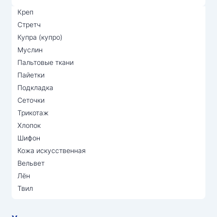
Креп
Стретч
Купра (купро)
Муслин
Пальтовые ткани
Пайетки
Подкладка
Сеточки
Трикотаж
Хлопок
Шифон
Кожа искусственная
Вельвет
Лён
Твил