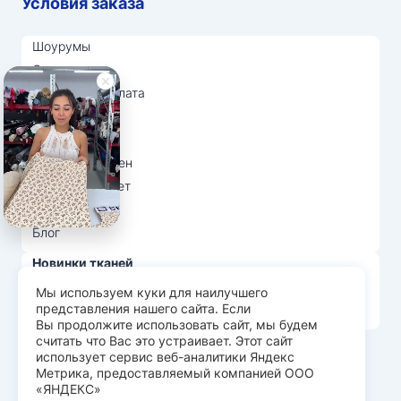
Условия заказа
Шоурумы
Отзывы
Доставка и оплата
О нас
Вопрос-ответ
Возврат и обмен
Личный кабинет
Ткани оптом
Блог
Новинки тканей
Распродажа тканей
Мы используем куки для наилучшего
представления нашего сайта. Если
Лидеры продаж
Вы продолжите использовать сайт, мы будем
считать что Вас это устраивает. Этот сайт
использует сервис веб-аналитики Яндекс
© Арт Текс — продажа тканей оптом, 2026
Метрика, предоставляемый компанией ООО
«ЯНДЕКС»
Пользовательское соглашение