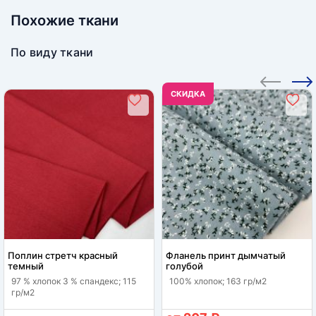
Похожие ткани
По виду ткани
CКИДКА
Поплин стретч красный
Фланель принт дымчатый
темный
голубой
97 % хлопок 3 % спандекс; 115
100% хлопок; 163 гр/м2
гр/м2