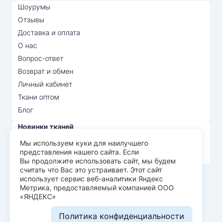
Шоурумы
Отзывы
Доставка и оплата
О нас
Вопрос-ответ
Возврат и обмен
Личный кабинет
Ткани оптом
Блог
Новинки тканей
Распродажа тканей
Мы используем куки для наилучшего
представления нашего сайта. Если
Лидеры продаж
Вы продолжите использовать сайт, мы будем
считать что Вас это устраивает. Этот сайт
использует сервис веб-аналитики Яндекс
© Арт Текс — продажа тканей оптом, 2026
Метрика, предоставляемый компанией ООО
«ЯНДЕКС»
Пользовательское соглашение
Политика конфиденциальности
Политика конфиденциальности