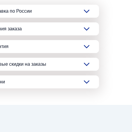
авка по России
вия заказа
нтия
вые скидки на заказы
ани