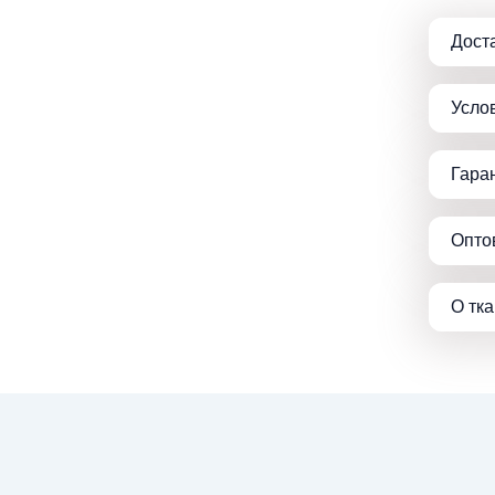
Дост
Усло
Гара
Опто
О тк