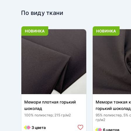
По виду ткани
НОВИНКА
НОВИНКА
Мемори плотная горький
Мемори тонкая 
шоколад
горький шоколад
100% полиэстер; 215 гр/м2
95% полиэстер, 5% с
гр/м2
3 цвета
6 цветов