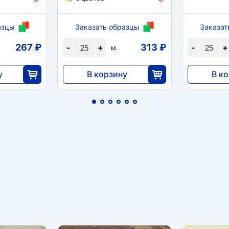
азцы
Заказать образцы
Заказат
267 ₽
313 ₽
-
+
-
+
м.
у
В корзину
В к
7820
6670
5
25