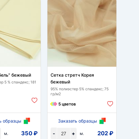
бель" бежевый
Сетка стретч Корея
Фукр
бежевый
р 5 % спандекс; 181
98 % п
гр/м2
95% полиэстер 5% спандекс; 75
гр/м2
2 
5 цветов
ь образцы
Заказать образцы
За
350 ₽
202 ₽
-
+
-
м.
м.