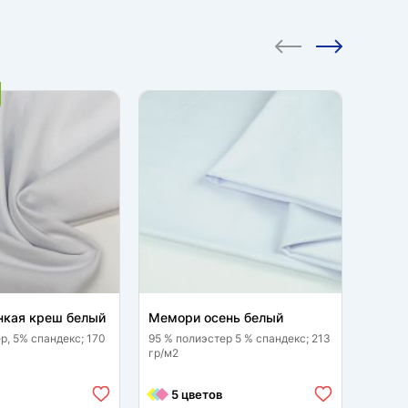
CКИД
нкая креш белый
Мемори осень белый
Плаще
пропи
р, 5% спандекс; 170
95 % полиэстер 5 % спандекс; 213
гр/м2
100 % 
1 
5 цветов