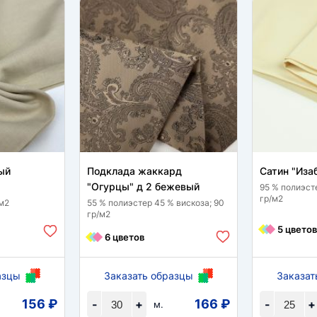
ый
Подклада жаккард
Сатин "Иза
"Огурцы" д 2 бежевый
95 % полиэсте
гр/м2
/м2
55 % полиэстер 45 % вискоза; 90
гр/м2
5 цветов
6 цветов
азцы
Заказать образцы
Заказат
156 ₽
166 ₽
-
+
-
+
м.