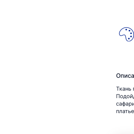
Опис
Ткань 
Подойд
сафари
платье