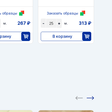
За
ь образцы
Заказать образцы
-
267 ₽
313 ₽
-
+
м.
м.
орзину
В корзину
7820
25
25