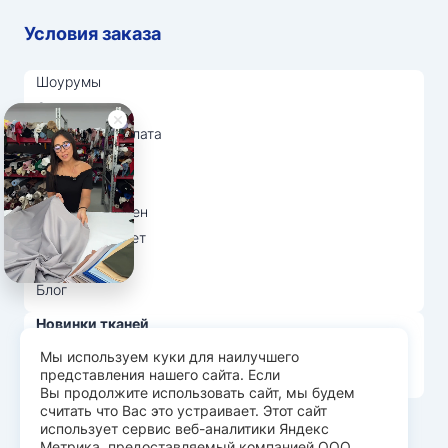
Условия заказа
Шоурумы
Отзывы
Доставка и оплата
О нас
Вопрос-ответ
Возврат и обмен
Личный кабинет
Ткани оптом
Блог
Новинки тканей
Распродажа тканей
Мы используем куки для наилучшего
представления нашего сайта. Если
Лидеры продаж
Вы продолжите использовать сайт, мы будем
считать что Вас это устраивает. Этот сайт
использует сервис веб-аналитики Яндекс
© Арт Текс — продажа тканей оптом, 2026
Метрика, предоставляемый компанией ООО