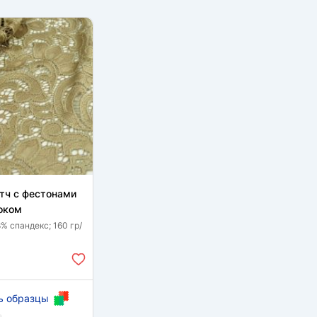
тч с фестонами
оком
% спандекс; 160 гр/
ь образцы