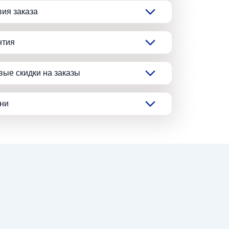
вия заказа
нтия
вые скидки на заказы
ани