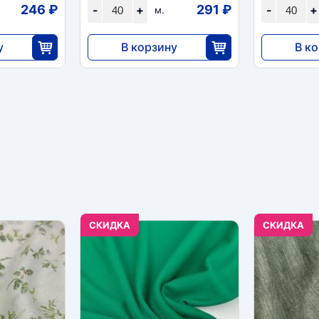
246 ₽
291 ₽
-
+
-
+
м.
у
В корзину
В к
11 648
11 64
5
40
CКИДКА
CКИДКА