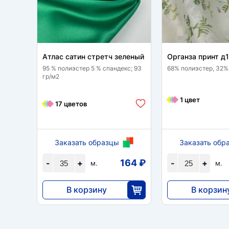
Атлас сатин стретч зеленый
Органза принт д
95 % полиэстер 5 % спандекс; 93
68% полиэстер, 32%
гр/м2
1 цвет
17 цветов
Заказать образцы
Заказать обр
164 ₽
-
+
-
+
м.
м.
В корзину
В корзин
5733
11 148
35