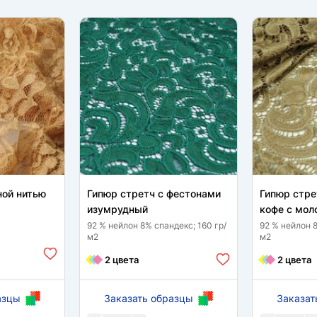
ной нитью
Гипюр стретч с фестонами
Гипюр стре
изумрудный
кофе с мол
92 % нейлон 8% спандекс; 160 гр/
92 % нейлон 8
м2
м2
2 цвета
2 цвета
азцы
Заказать образцы
Заказат