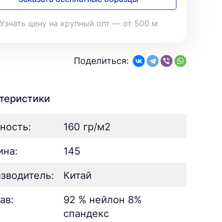
28
Поплин
3
Летний
25
35
Стретч
3
Шелк
8
Узнать цену на крупный опт — от 500 м
Твил
1
Поплин
3
Стретч
3
ШЁЛК
402
Твил
1
Армани однотонный
95
Поделиться:
Шелк жаккард
Шёлк
61
402
Принт
ан
73
2
Армани однотонный
95
ьник)
2
Шелк жаккард
61
теристики
) для поло
5
Принт
73
ность:
160 гр/м2
на:
145
зводитель:
Китай
ав:
92 % нейлон 8%
спандекс