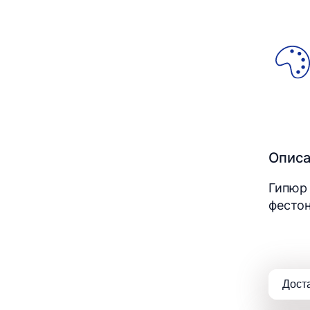
Опис
Гипюр 
фестон
Дост