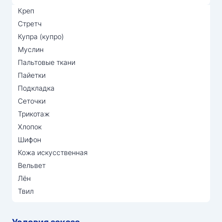
Креп
Стретч
Купра (купро)
Муслин
Пальтовые ткани
Пайетки
Подкладка
Сеточки
Трикотаж
Хлопок
Шифон
Кожа искусственная
Вельвет
Лён
Твил