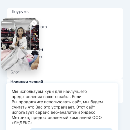
Шоурумы
Отзывы
Доставка и оплата
О нас
Вопрос-ответ
Возврат и обмен
Личный кабинет
Ткани оптом
Блог
Новинки тканей
Распродажа тканей
Мы используем куки для наилучшего
представления нашего сайта. Если
Лидеры продаж
Вы продолжите использовать сайт, мы будем
считать что Вас это устраивает. Этот сайт
использует сервис веб-аналитики Яндекс
© Арт Текс — продажа тканей оптом, 2026
Метрика, предоставляемый компанией ООО
«ЯНДЕКС»
Пользовательское соглашение