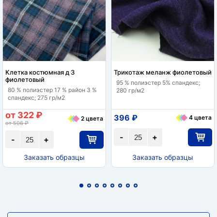
Клетка костюмная д 3
Трикотаж меланж фиолетовый
фиолетовый
95 % полиэстер 5% спандекс;
80 % полиэстер 17 % район 3 %
280 гр/м2
спандекс; 275 гр/м2
от 322 ₽
396 ₽
4 цвета
2 цвета
от 506 ₽
-
+
-
+
Заказать образцы
Заказать образцы