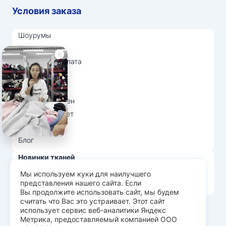
Условия заказа
Шоурумы
Отзывы
Доставка и оплата
О нас
Вопрос-ответ
Возврат и обмен
Личный кабинет
Ткани оптом
Блог
Новинки тканей
Распродажа тканей
Мы используем куки для наилучшего
представления нашего сайта. Если
Лидеры продаж
Вы продолжите использовать сайт, мы будем
считать что Вас это устраивает. Этот сайт
использует сервис веб-аналитики Яндекс
© Арт Текс — продажа тканей оптом, 2026
Метрика, предоставляемый компанией ООО