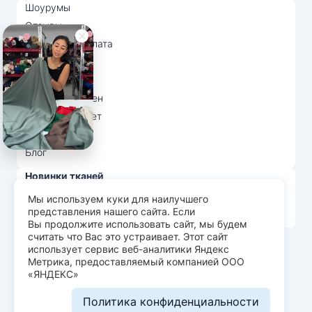
Шоурумы
Отзывы
Доставка и оплата
О нас
Вопрос-ответ
Возврат и обмен
Личный кабинет
Ткани оптом
Блог
Новинки тканей
Распродажа тканей
Мы используем куки для наилучшего
представления нашего сайта. Если
Лидеры продаж
Вы продолжите использовать сайт, мы будем
считать что Вас это устраивает. Этот сайт
использует сервис веб-аналитики Яндекс
© Арт Текс — продажа тканей оптом, 2026
Метрика, предоставляемый компанией ООО
«ЯНДЕКС»
Пользовательское соглашение
Политика конфиденциальности
Политика конфиденциальности
Разработка сайта —
WEBELEMENT