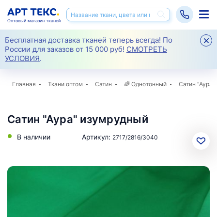
Оптовый магазин тканей
Бесплатная доставка тканей теперь всегда! По
России для заказов от 15 000 руб!
СМОТРЕТЬ
УСЛОВИЯ
.
Главная
Ткани оптом
Сатин
🌈
Однотонный
Сатин "Аура"
Сатин "Аура" изумрудный
В наличии
Артикул:
2717/2816/3040