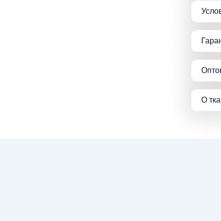
Усло
Гара
Опто
О тк