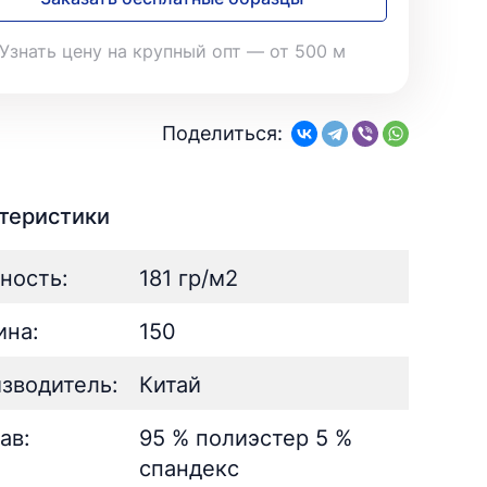
28
Поплин
3
Летний
19
35
Стретч
3
Шелк
8
Узнать цену на крупный опт — от 500 м
Твил
1
Поплин
3
Стретч
3
ШЁЛК
402
Твил
1
Армани однотонный
95
Поделиться:
Шелк жаккард
Шёлк
61
402
Принт
ан
73
2
Армани однотонный
95
ьник)
2
Шелк жаккард
61
теристики
) для поло
5
Принт
73
ность:
181 гр/м2
на:
150
зводитель:
Китай
ав:
95 % полиэстер 5 %
спандекс