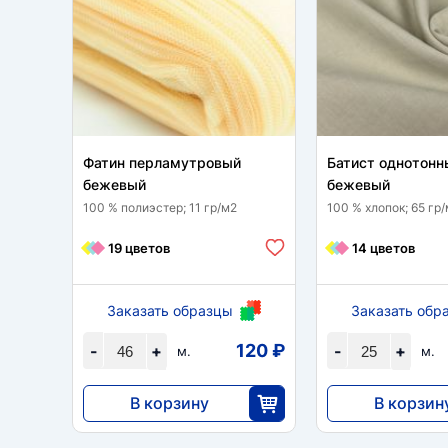
Фатин перламутровый
Батист однотонн
бежевый
бежевый
100 % полиэстер; 11 гр/м2
100 % хлопок; 65 гр
19 цветов
14 цветов
Заказать образцы
Заказать обр
120 ₽
-
+
-
+
м.
м.
В корзину
В корзин
5502
3910
46
2