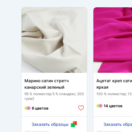
Марино сатин стретч
Ацетат креп сат
канарский зеленый
яркая
95 % полиэстер 5 % спандекс; 200
100 % полиэстер; 13
гр/м2
14 цветов
6 цветов
Заказать образцы
Заказать обр