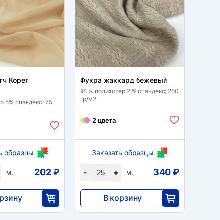
тч Корея
Фукра жаккард бежевый
Сетка
беже
98 % полиэстер 2 % спандекс; 250
гр/м2
р 5% спандекс; 75
95% не
м2
2 цвета
3 
ь образцы
Заказать образцы
За
202 ₽
340 ₽
-
+
-
м.
м.
орзину
В корзину
8510
27
25