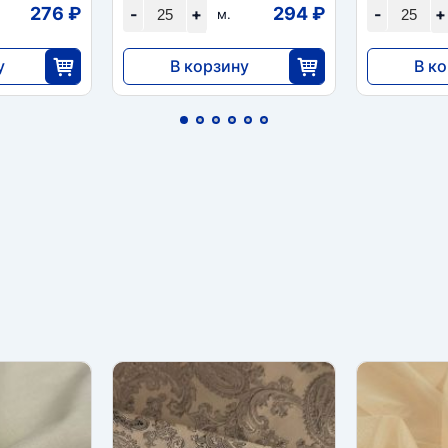
276 ₽
294 ₽
-
+
-
+
м.
у
В корзину
В к
7360
6900
5
25