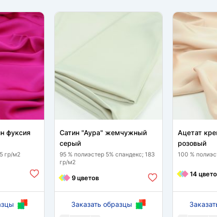
ин фуксия
Сатин "Аура" жемчужный
Ацетат кре
серый
розовый
5 гр/м2
95 % полиэстер 5% спандекс; 183
100 % полиэс
гр/м2
14 цвето
9 цветов
азцы
Заказать образцы
Заказат