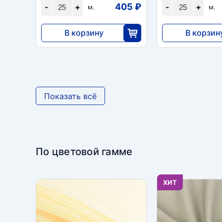
405 ₽
-
+
-
+
м.
м.
В корзину
В корзин
10 120
6900
25
2
Показать всё
По цветовой гамме
ХИТ