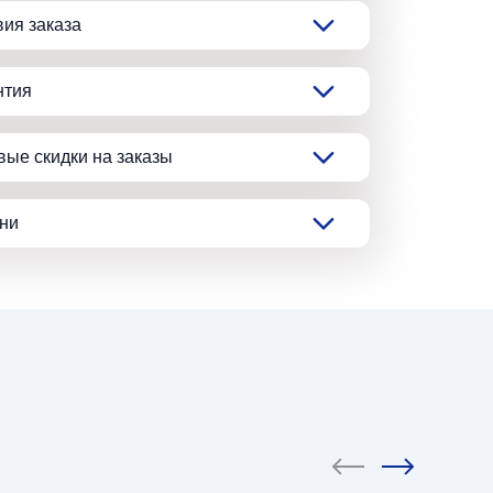
вия заказа
нтия
вые скидки на заказы
ани