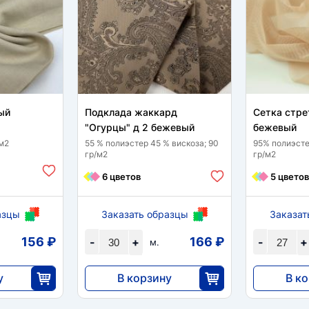
ый
Подклада жаккард
Сетка стре
"Огурцы" д 2 бежевый
бежевый
/м2
55 % полиэстер 45 % вискоза; 90
95% полиэсте
гр/м2
гр/м2
6 цветов
5 цветов
азцы
Заказать образцы
Заказат
156 ₽
166 ₽
-
+
-
+
м.
у
В корзину
В к
4968
5465
5
30