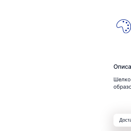
Опис
Шелков
образо
Дост