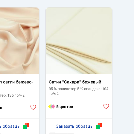
п сатин бежево-
Сатин "Сахара" бежевый
Марин
брон
95 % полиэстер 5 % спандекс; 194
гр/м2
тер; 135 гр/м2
95 % п
гр/м2
5 цветов
в
6 
ь образцы
Заказать образцы
За