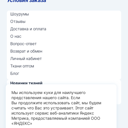
Условия заказа
Шоурумы
Отзывы
Доставка и оплата
О нас
Вопрос-ответ
Возврат и обмен
Личный кабинет
Ткани оптом
Блог
Новинки тканей
Распродажа тканей
Мы используем куки для наилучшего
представления нашего сайта. Если
Лидеры продаж
Вы продолжите использовать сайт, мы будем
считать что Вас это устраивает. Этот сайт
использует сервис веб-аналитики Яндекс
© Арт Текс — продажа тканей оптом, 2026
Метрика, предоставляемый компанией ООО
«ЯНДЕКС»
Пользовательское соглашение