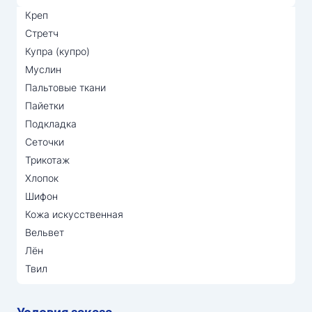
Креп
Стретч
Купра (купро)
Муслин
Пальтовые ткани
Пайетки
Подкладка
Сеточки
Трикотаж
Хлопок
Шифон
Кожа искусственная
Вельвет
Лён
Твил