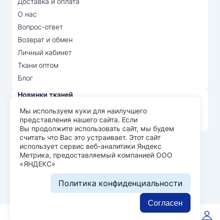
Доставка и оплата
О нас
Вопрос-ответ
Возврат и обмен
Личный кабинет
Ткани оптом
Блог
Новинки тканей
Распродажа тканей
Мы используем куки для наилучшего
представления нашего сайта. Если
Лидеры продаж
Вы продолжите использовать сайт, мы будем
считать что Вас это устраивает. Этот сайт
использует сервис веб-аналитики Яндекс
© Арт Текс — продажа тканей оптом, 2026
Метрика, предоставляемый компанией ООО
«ЯНДЕКС»
Пользовательское соглашение
Политика конфиденциальности
Политика конфиденциальности
Разработка сайта —
WEBELEMENT
Согласен
0
0