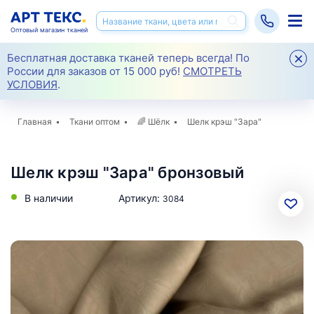
Оптовый магазин тканей
Бесплатная доставка тканей теперь всегда! По
России для заказов от 15 000 руб!
СМОТРЕТЬ
УСЛОВИЯ
.
Главная
Ткани оптом
🌈
Шёлк
Шелк крэш "Зара"
Шелк крэш "Зара" бронзовый
В наличии
Артикул:
3084