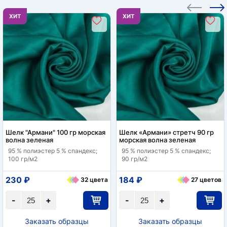
ХИТ
ХИТ
Шелк "Армани" 100 гр морская
Шелк «Армани» стретч 90 гр
волна зеленая
морская волна зеленая
95 % полиэстер 5 % спандекс;
95 % полиэстер 5 % спандекс;
100 гр/м2
90 гр/м2
230 ₽
184 ₽
32 цвета
27 цветов
-
+
-
+
Заказать образцы
Заказать образцы