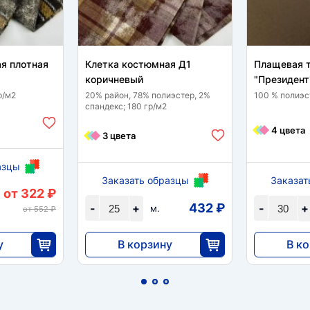
я плотная
Клетка костюмная Д1
Плащевая 
коричневый
"Президент
р/м2
20% район, 78% полиэстер, 2%
100 % полиэст
спандекс; 180 гр/м2
4 цвета
3 цвета
азцы
Заказать образцы
Заказат
от 322 ₽
432 ₽
-
+
-
+
м.
от 552 ₽
у
В корзину
В к
10 810
6900
5
25