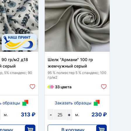
 90 гр/м2 д18
Шелк "Армани" 100 гр
Арман
 серый
жемчужный серый
жемч
р, 5% спандекс; 90
95 % полиэстер 5 % спандекс; 100
100 % 
гр/м2
13
33 цвета
ь образцы
Заказать образцы
За
313 ₽
230 ₽
-
+
-
м.
м.
орзину
В корзину