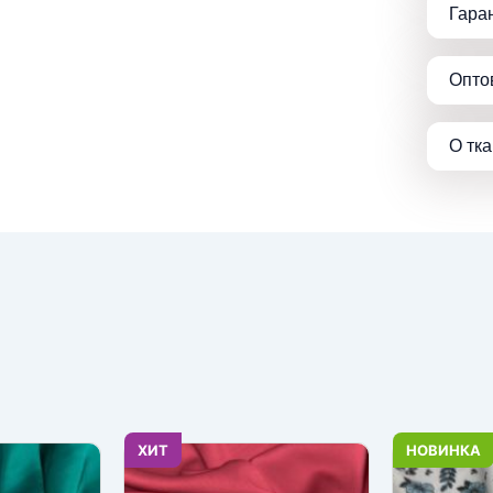
Гара
Опто
О тк
ХИТ
НОВИНКА