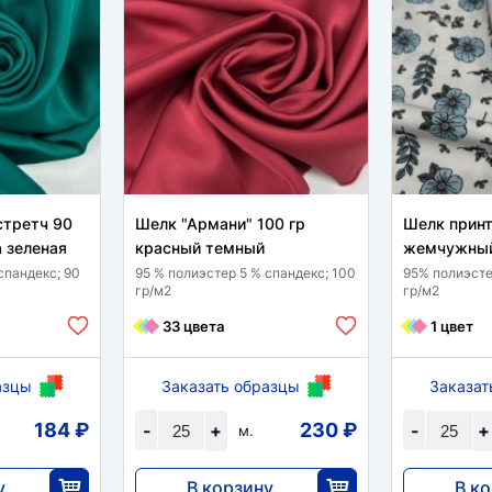
стретч 90
Шелк "Армани" 100 гр
Шелк принт
а зеленая
красный темный
жемчужный
спандекс; 90
95 % полиэстер 5 % спандекс; 100
95% полиэсте
гр/м2
гр/м2
33 цвета
1 цвет
азцы
Заказать образцы
Заказат
184 ₽
230 ₽
-
+
-
+
м.
у
В корзину
В к