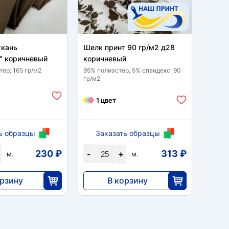
ткань
Шелк принт 90 гр/м2 д28
Костю
" коричневый
коричневый
кори
ер; 165 гр/м2
95% полиэстер, 5% спандекс; 90
18 % р
гр/м2
полиэс
2 
1 цвет
За
ь образцы
Заказать образцы
-
230 ₽
313 ₽
-
+
м.
м.
орзину
В корзину
7820
30
25