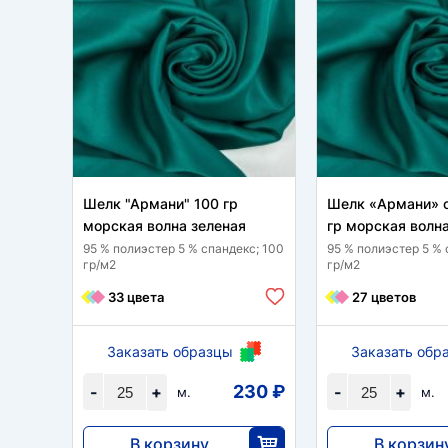
Шелк "Армани" 100 гр
Шелк «Армани» 
морская волна зеленая
гр морская волн
95 % полиэстер 5 % спандекс; 100
95 % полиэстер 5 % 
гр/м2
гр/м2
33 цвета
27 цветов
Заказать образцы
Заказать обр
230 ₽
-
+
-
+
м.
м.
В корзину
В корзин