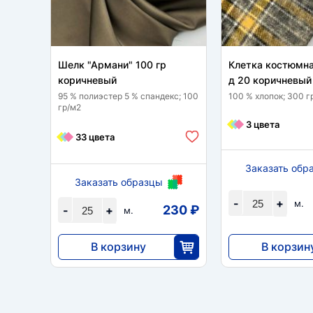
Шелк "Армани" 100 гр
Клетка костюмна
коричневый
д 20 коричневый
95 % полиэстер 5 % спандекс; 100
100 % хлопок; 300 г
гр/м2
3 цвета
33 цвета
Заказать обр
Заказать образцы
-
+
м.
230 ₽
-
+
м.
В корзину
В корзин
5750
8050
25
2