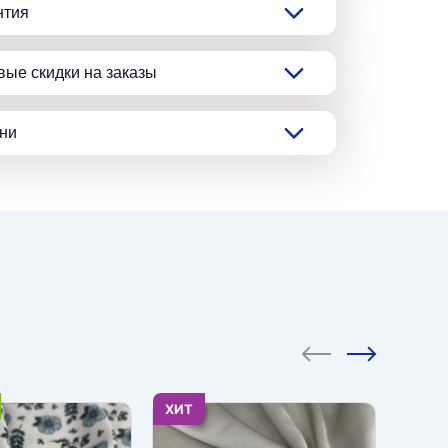
нтия
вые скидки на заказы
ани
ХИТ
ХИТ