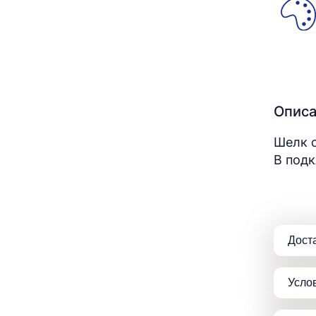
Опис
Шелк с
В подк
Дост
Усло