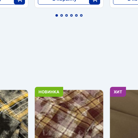
5750
7820
5
25
НОВИНКА
ХИТ