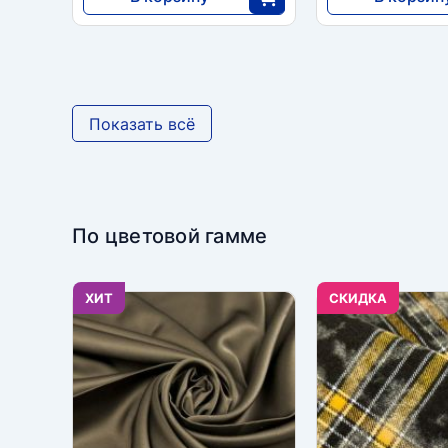
5750
4600
25
2
Показать всё
По цветовой гамме
ХИТ
CКИДКА