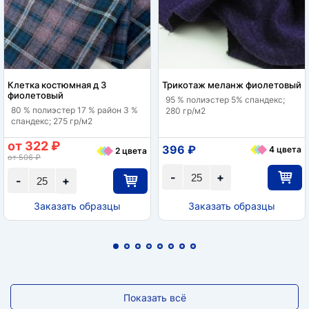
Клетка костюмная д 3
Трикотаж меланж фиолетовый
фиолетовый
95 % полиэстер 5% спандекс;
80 % полиэстер 17 % район 3 %
280 гр/м2
спандекс; 275 гр/м2
от 322 ₽
396 ₽
4 цвета
2 цвета
от 506 ₽
-
+
-
+
Заказать образцы
Заказать образцы
Показать всё