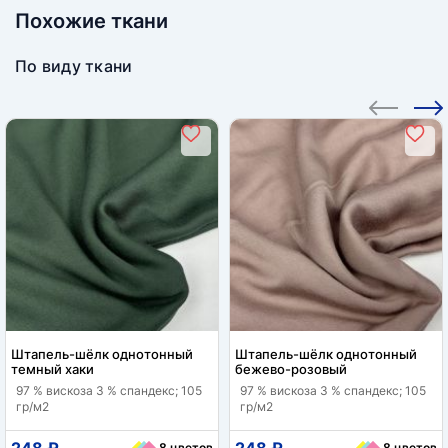
Похожие ткани
По виду ткани
Штапель-шёлк однотонный
Штапель-шёлк однотонный
темный хаки
бежево-розовый
97 % вискоза 3 % спандекс; 105
97 % вискоза 3 % спандекс; 105
гр/м2
гр/м2
248 ₽
248 ₽
8 цветов
8 цветов