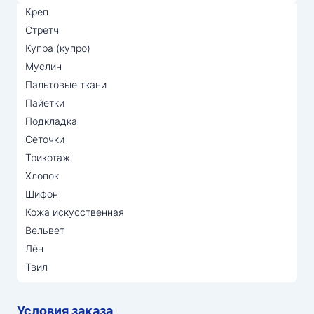
Креп
Стретч
Купра (купро)
Муслин
Пальтовые ткани
Пайетки
Подкладка
Сеточки
Трикотаж
Хлопок
Шифон
Кожа искусственная
Вельвет
Лён
Твил
Условия заказа