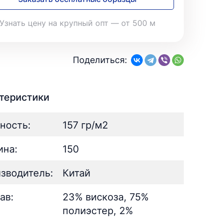
28
Поплин
3
Летний
25
35
Стретч
3
Шелк
8
Узнать цену на крупный опт — от 500 м
Твил
1
Поплин
3
Стретч
3
ШЁЛК
402
Твил
1
Армани однотонный
95
Поделиться:
Шелк жаккард
Шёлк
61
402
Принт
ан
73
2
Армани однотонный
95
ьник)
2
Шелк жаккард
61
теристики
) для поло
5
Принт
73
ность:
157 гр/м2
на:
150
зводитель:
Китай
ав:
23% вискоза, 75%
полиэстер, 2%