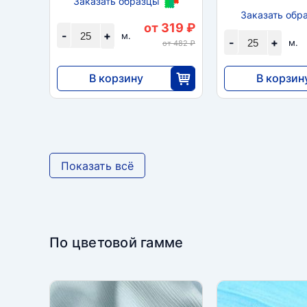
Заказать образцы
Заказать обр
от 319 ₽
-
+
м.
-
+
м.
от 482 ₽
В корзину
В корзин
7963
5915
25
2
Показать всё
По цветовой гамме