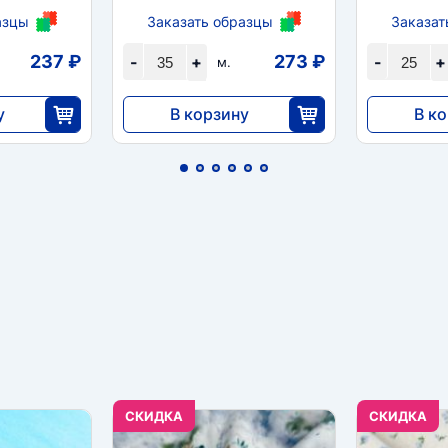
азцы
Заказать образцы
Заказат
237 ₽
273 ₽
-
+
-
+
м.
у
В корзину
В к
9555
5915
5
35
CКИДКА
CКИДКА