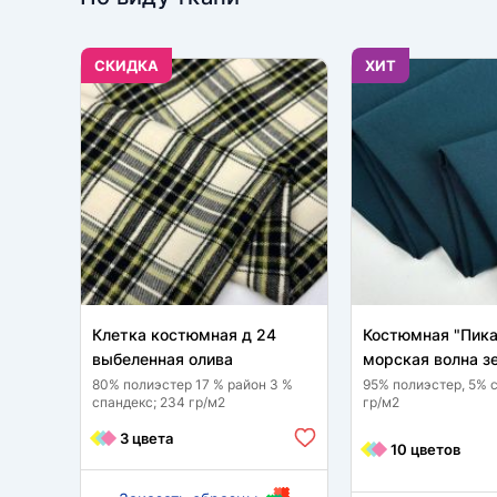
CКИДКА
ХИТ
Клетка костюмная д 24
Костюмная "Пика
выбеленная олива
морская волна з
80% полиэстер 17 % район 3 %
95% полиэстер, 5% 
спандекс; 234 гр/м2
гр/м2
3 цвета
10 цветов