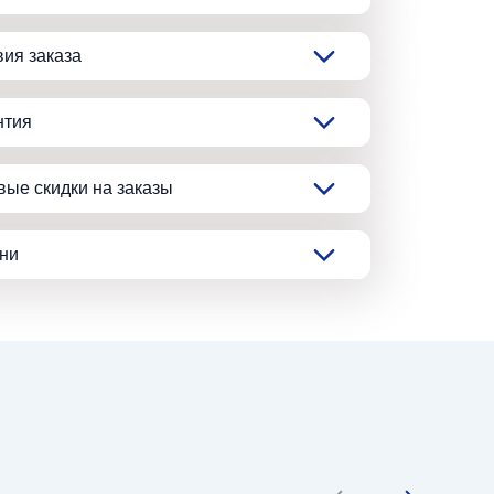
вия заказа
нтия
вые скидки на заказы
ани