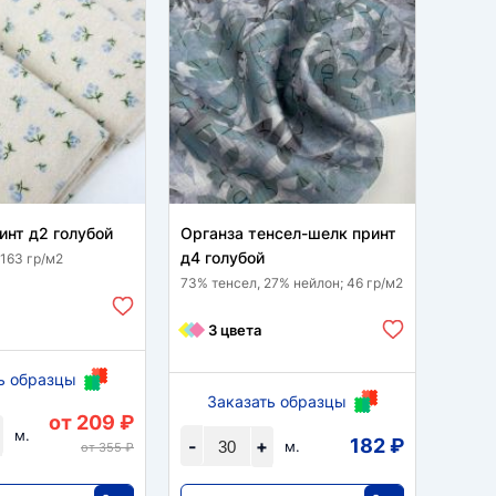
инт д2 голубой
Органза тенсел-шелк принт
Мульт
д4 голубой
голуб
 163 гр/м2
73% тенсел, 27% нейлон; 46 гр/м2
100 % 
3 цвета
15
ь образцы
Заказать образцы
За
от 209 ₽
м.
182 ₽
-
+
-
м.
от 355 ₽