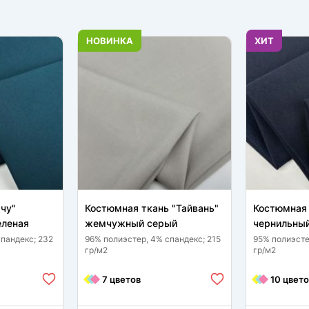
НОВИНКА
ХИТ
чу"
Костюмная ткань "Тайвань"
Костюмная 
еленая
жемчужный серый
чернильный
спандекс; 232
96% полиэстер, 4% спандекс; 215
95% полиэсте
гр/м2
гр/м2
7 цветов
10 цвето