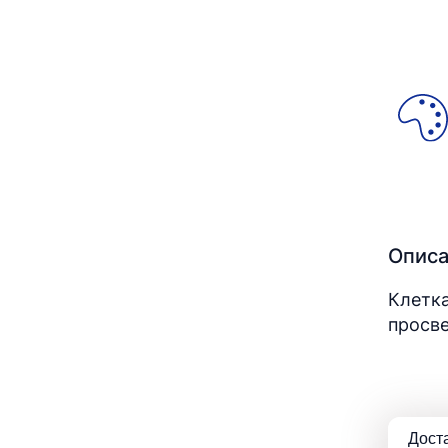
Опис
Клетка
просве
Дост