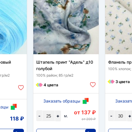
ровый
Штапель принт "Адель" д10
Фланель пр
голубой
100% хлопок;
 гр/м2
100% район; 85 гр/м2
3 цвета
4 цвета
Заказать образцы
Заказат
азцы
от 137 ₽
-
+
-
+
м.
118 ₽
от 209 ₽