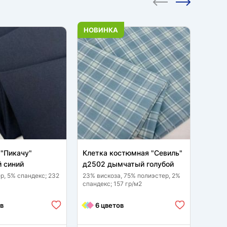
НОВИНКА
"Пикачу"
Клетка костюмная "Севиль"
Кост
 синий
д2502 дымчатый голубой
дымча
р, 5% спандекс; 232
23% вискоза, 75% полиэстер, 2%
100 % 
спандекс; 157 гр/м2
9 
в
6 цветов