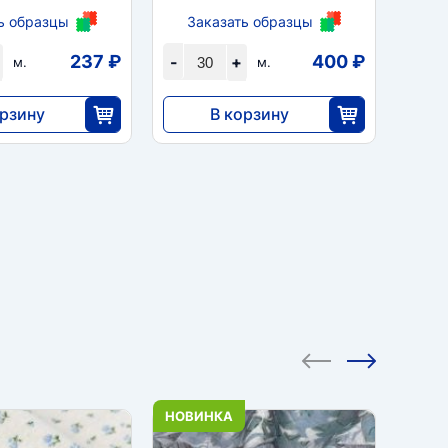
ь образцы
Заказать образцы
За
237 ₽
400 ₽
-
+
-
м.
м.
орзину
В корзину
12 012
25
30
НОВИНКА