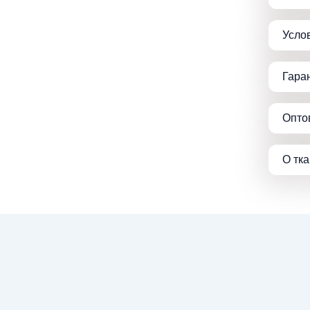
Усло
Гара
Опто
О тк