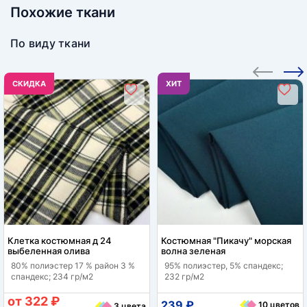
Похожие ткани
По виду ткани
CКИДКА
ХИТ
Клетка костюмная д 24
Костюмная "Пикачу" морская
выбеленная олива
волна зеленая
80% полиэстер 17 % район 3 %
95% полиэстер, 5% спандекс;
спандекс; 234 гр/м2
232 гр/м2
от 322 ₽
239 ₽
10 цветов
3 цвета