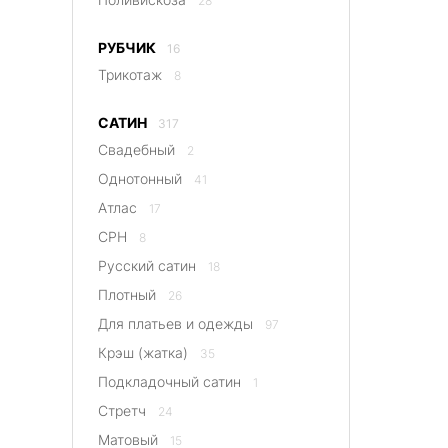
28
РУБЧИК
16
Трикотаж
8
САТИН
317
Свадебный
2
Однотонный
41
Атлас
17
CPH
8
Русский сатин
18
Плотный
26
Для платьев и одежды
97
Крэш (жатка)
35
Подкладочный сатин
1
Стретч
24
Матовый
15