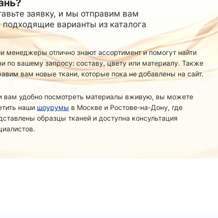
Стретч
Спортивный
ань?
24
Манго
18
Трикотаж
3
Матовый
15
авьте заявку, и мы отправим вам
Принт
54
ФУТЕР
Принт
6
24
Ангора
 подходящие варианты из каталога
3
Супер Софт однотонный
3
й основе
14
Креп
23
Вискозный
15
Абайные
3
5
Вязаный
40
и менеджеры отлично знают ассортимент и помогут найти
СЕТОЧКИ
46
Подкладка
Джерси
34
114
ни по вашему запросу: составу, цвету или материалу. Также
Корея
5
Жаккард
36
Жаккард
24
ТКАНИ
8
равим вам новые ткани, которые пока не добавлены на сайт.
Китай
3
Канада/Эласт
пюр
8
Трикотажная однотонная
22
Простая
29
Лайкра(купал
Утепленная
1
и вам удобно посмотреть материалы вживую, вы можете
Лакоста (пике
Поливискоза
тч
28
2
етить наши
шоурумы
в Москве и Ростове-на-Дону, где
Лапша
20
Принт
12
дставлены образцы тканей и доступна консультация
Масло
1
циалистов.