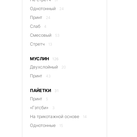
Однотонный
24
Принт
24
Слаб
4
Смесовый
53
Стретч
13
МУСЛИН
126
Двухслойный
20
Принт
43
ПАЙЕТКИ
31
Принт
5
«Гэтсби»
3
На трикотажной основе
14
Однотонные
15