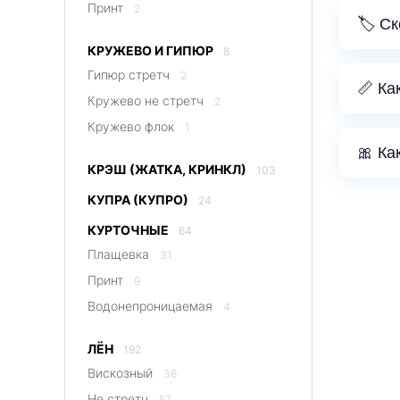
Принт
2
🏷️ С
КРУЖЕВО И ГИПЮР
8
Гипюр стретч
2
📏 Ка
Кружево не стретч
2
Кружево флок
1
🎀 Ка
КРЭШ (ЖАТКА, КРИНКЛ)
103
КУПРА (КУПРО)
24
КУРТОЧНЫЕ
64
Плащевка
31
Принт
9
Водонепроницаемая
4
ЛЁН
192
Вискозный
36
Не стретч
57