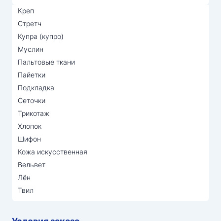
Креп
Стретч
Купра (купро)
Муслин
Пальтовые ткани
Пайетки
Подкладка
Сеточки
Трикотаж
Хлопок
Шифон
Кожа искусственная
Вельвет
Лён
Твил