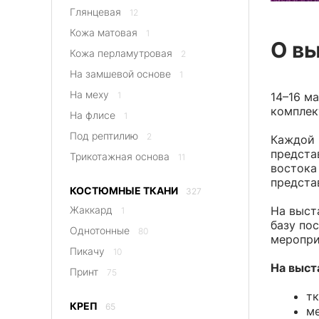
Глянцевая
На флисе
ПАЙЕТКИ
12
1
Однотонные
31
80
Под рептилию
«Гэтсби»
2
Пикачу
3
10
Кожа матовая
1
О в
Трикотажная основа
На трикотажно
11
Принт
75
Кожа перламутровая
2
Однотонные
1
Креп
65
КОСТЮМНЫЕ ТКАНИ
На замшевой основе
327
1
Принт
5
Жаккард
Принт
1
2
На меху
14–16 м
1
Однотонные
ПАЛЬТОВЫЕ 
80
комплек
Кружево и ги
На флисе
1
Пикачу
Кашемир
10
3
Гипюр стретч
2
Под рептилию
Принт
Каракуль
75
2
1
Каждой 
Кружево не стре
предста
Трикотажная основа
11
Кружево флок
1
востока
предста
КОСТЮМНЫЕ ТКАНИ
327
На выст
Жаккард
1
базу по
Однотонные
80
меропри
Пикачу
10
На выст
Принт
75
тк
КРЕП
65
ме