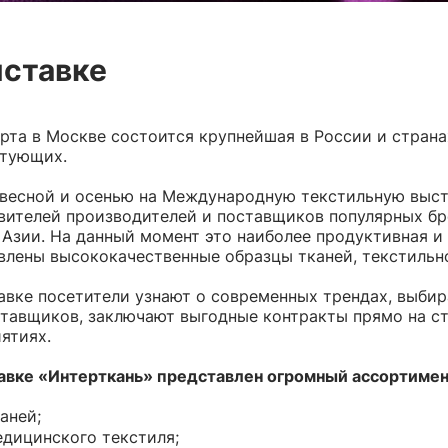
Стретч
Спортивный
24
Манго
18
Трикотаж
3
Матовый
15
Принт
48
ФУТЕР
Принт
6
24
Ангора
3
Супер Софт однотонный
3
ыставке
й основе
14
Креп
23
Вискозный
15
Абайные
3
5
Вязаный
40
СЕТОЧКИ
46
Подкладка
Джерси
34
114
Корея
5
арта в Москве состоится крупнейшая в России и страна
Жаккард
36
Жаккард
24
ТКАНИ
8
Китай
тующих.
3
Канада/Эласт
пюр
8
Трикотажная однотонная
22
Простая
29
Лайкра(купал
Утепленная
1
весной и осенью на Международную текстильную выст
Лакоста (пике
Поливискоза
тч
28
2
вителей производителей и поставщиков популярных бре
Лапша
20
Принт
12
 Азии. На данный момент это наиболее продуктивная и
Масло
1
влены высококачественные образцы тканей, текстильн
авке посетители узнают о современных трендах, выби
ставщиков, заключают выгодные контракты прямо на ст
ятиях.
авке «Интерткань» представлен огромный ассортимен
аней;
дицинского текстиля;