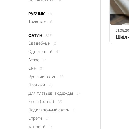
28
РУБЧИК
16
Трикотаж
8
21.05.2
САТИН
317
Шёлк
Свадебный
2
Однотонный
41
Атлас
17
CPH
8
Русский сатин
18
Плотный
26
Для платьев и одежды
97
Крэш (жатка)
35
Подкладочный сатин
1
Стретч
24
Матовый
15