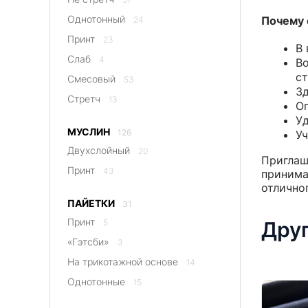
Однотонный
Почему 
24
Принт
23
В 
Слаб
4
Во
ст
Смесовый
53
Зд
Стретч
13
Оп
Уд
МУСЛИН
126
Уч
Двухслойный
20
Приглаш
Принт
43
принима
отлично
ПАЙЕТКИ
31
Принт
Друг
5
«Гэтсби»
3
На трикотажной основе
14
Однотонные
15