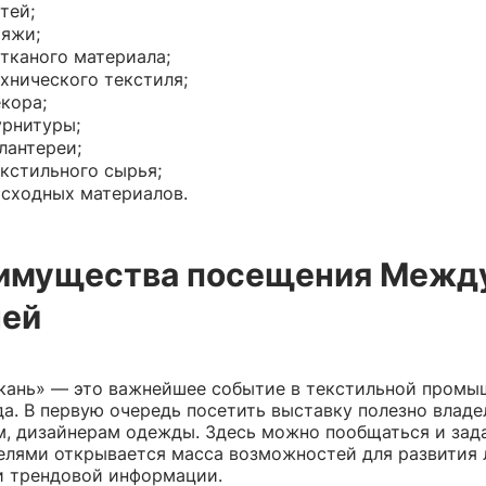
тей;
яжи;
тканого материала;
хнического текстиля;
кора;
рнитуры;
лантереи;
кстильного сырья;
сходных материалов.
имущества посещения Между
ней
кань» — это важнейшее событие в текстильной промы
да. В первую очередь посетить выставку полезно влад
м, дизайнерам одежды. Здесь можно пообщаться и зад
елями открывается масса возможностей для развития 
и трендовой информации.