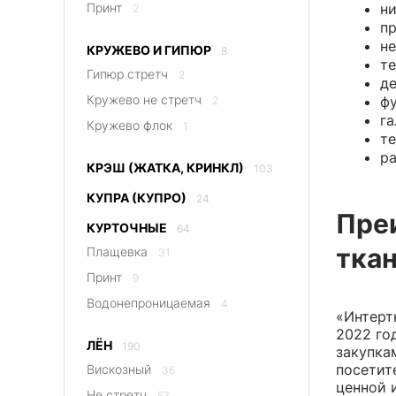
ни
Принт
2
пр
не
КРУЖЕВО И ГИПЮР
8
те
Гипюр стретч
2
де
Кружево не стретч
фу
2
га
Кружево флок
1
те
ра
КРЭШ (ЖАТКА, КРИНКЛ)
103
КУПРА (КУПРО)
24
Пре
КУРТОЧНЫЕ
64
тка
Плащевка
31
Принт
9
Водонепроницаемая
4
«Интерт
2022 го
ЛЁН
190
закупка
посетит
Вискозный
36
ценной 
Не стретч
57