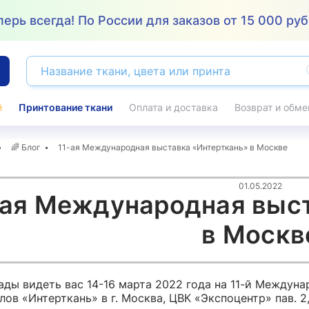
ерь всегда! По России для заказов от 15 000 руб
й
Принтование ткани
Оплата и доставка
Возврат и обме
Крэш (жатка,
Рубчик
16
Принтование ткани
кринкл)
103
Трикотаж
8
🌈
Блог
11-ая Международная выставка «Интерткань» в Москве
Купра (купро)
24
Сатин
317
нтам
По применению
По стране-произ
Курточные
64
Свадебный
8
2
01.05.2022
Плащевка
31
Однотонный
12
-ая Международная выс
ПЛАТЕЛЬНЫЕ ТКАНИ
СТРЕТЧ
177
202
Принт
9
Атлас
17
Вискоза
Принт
28
2
Водонепроницаемая
4
CPH
8
в Москв
Креп
34
Русский сатин
ГИПЮР
СУПЕР СОФ
Лён
8
Манго
190
18
Плотный
26
2
Принт
48
Вискозный
36
Для платьев 
ТВИЛ
ретч
37
2
Супер Софт однотонный
3
Не стретч
57
Крэш (жатка)
ады видеть вас 14-16 марта 2022 года на 11-й Междун
Штапель
1
1
Абайные
3
Однотонный
24
ов «Интерткань» в г. Москва, ЦВК «Экспоцентр» пав. 2, 
Подкладочный
Плательный
Принт
23