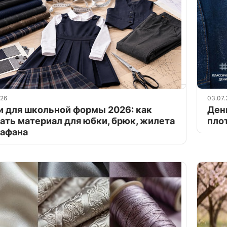
026
03.07.
и для школьной формы 2026: как
Ден
ать материал для юбки, брюк, жилета
пло
рафана