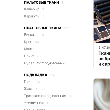
ПАЛЬТОВЫЕ ТКАНИ
8
Кашемир
3
Каракуль
1
ПЛАТЕЛЬНЫЕ ТКАНИ
177
Вискоза
28
Креп
34
21.07.2
Манго
18
Ткан
Принт
48
выбр
Супер Софт однотонный
и са
3
ПОДКЛАДКА
114
Принт
12
Жаккард
24
Трикотажная однотонная
22
Утепленная
1
Поливискоза