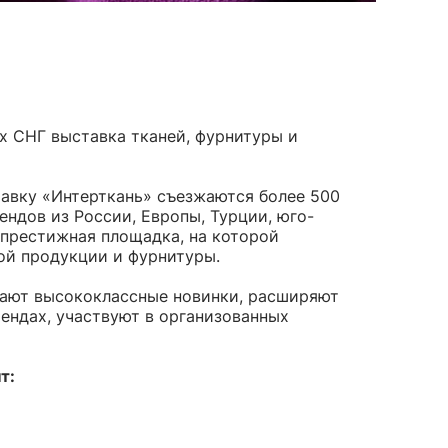
28
Поплин
3
Летний
19
35
Стретч
3
Шелк
8
Твил
1
Поплин
3
Стретч
3
ШЁЛК
402
Твил
1
Армани однотонный
95
Шелк жаккард
Шёлк
х СНГ выставка тканей, фурнитуры и
61
402
Принт
ан
73
2
Армани однотонный
95
ьник)
2
Шелк жаккард
61
авку «Интерткань» съезжаются более 500
) для поло
5
Принт
73
ндов из России, Европы, Турции, юго-
 престижная площадка, на которой
ой продукции и фурнитуры.
рают высококлассные новинки, расширяют
ендах, участвуют в организованных
т: