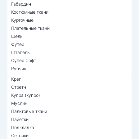
Габардин
Костюмные ткани
Курточные
Плательные ткани
Шёлк
Футер
Штапель
Супер Софт
Рубчик
Креп
Стретч
Купра (купро)
Муслин
Пальтовые ткани
Пайетки
Подкладка
Сеточки