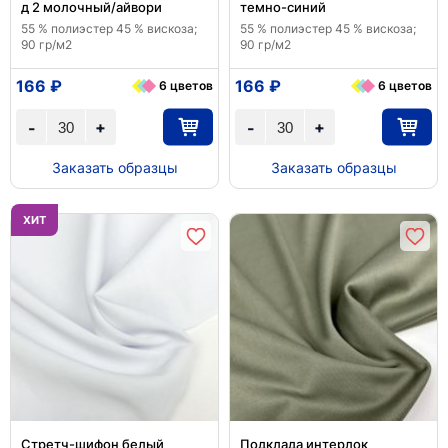
д 2 молочный/айвори
темно-синий
55 % полиэстер 45 % вискоза;
55 % полиэстер 45 % вискоза;
90 гр/м2
90 гр/м2
166 ₽
166 ₽
6 цветов
6 цветов
+
+
-
-
Заказать образцы
Заказать образцы
ХИТ
Стретч-шифон белый
Подклада интерлок