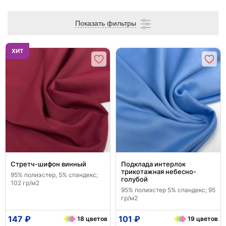
Показать фильтры
ХИТ
Стретч-шифон винный
Подклада интерлок
трикотажная небесно-
95% полиэстер, 5% спандекс;
голубой
102 гр/м2
95% полиэстер 5% спандекс; 95
гр/м2
147 ₽
101 ₽
18 цветов
19 цветов