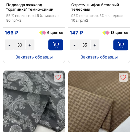
Подклада жаккард
Стретч-шифон бежевый
"крапинка" темно-синий
телесный
55 % полиэстер 45 % вискоза;
95% полиэстер, 5% спандекс;
90 гр/м2
102 гр/м2
166 ₽
147 ₽
6 цветов
18 цветов
+
+
-
-
Заказать образцы
Заказать образцы