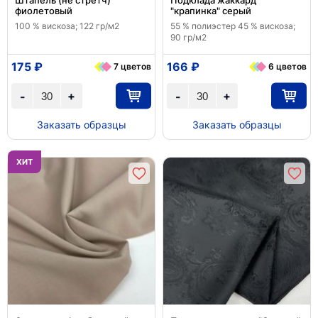
Штапель (не стретч)
Подклада жаккард
фиолетовый
"крапинка" серый
100 % вискоза; 122 гр/м2
55 % полиэстер 45 % вискоза;
90 гр/м2
175 ₽
166 ₽
7 цветов
6 цветов
+
+
-
-
Заказать образцы
Заказать образцы
ХИТ