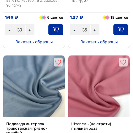
55 % полиэстер 45 % вискоза;
102 гр/м2
90 гр/м2
166 ₽
147 ₽
6 цветов
18 цветов
+
+
-
-
Заказать образцы
Заказать образцы
Подклада интерлок
Штапель (не стретч)
трикотажная грязно-
пыльная роза
голубой