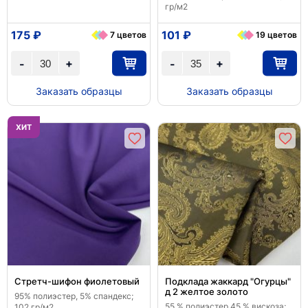
гр/м2
175 ₽
101 ₽
7 цветов
19 цветов
+
+
-
-
Заказать образцы
Заказать образцы
ХИТ
Стретч-шифон фиолетовый
Подклада жаккард "Огурцы"
д 2 желтое золото
95% полиэстер, 5% спандекс;
55 % полиэстер 45 % вискоза;
102 гр/м2