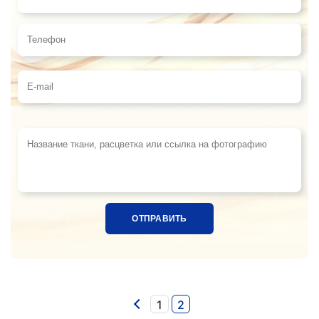
Имя
Телефон
E-mail
Название ткани, расцветка или ссылка на фотограф
1
2