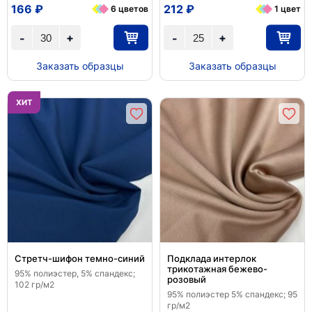
166 ₽
212 ₽
6 цветов
1 цвет
+
+
-
-
Заказать образцы
Заказать образцы
ХИТ
Стретч-шифон темно-синий
Подклада интерлок
трикотажная бежево-
95% полиэстер, 5% спандекс;
розовый
102 гр/м2
95% полиэстер 5% спандекс; 95
гр/м2