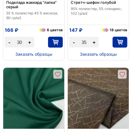
Подклада жаккард "лапка"
Стретч-шифон голубой
серый
95% полиэстер, 5% спандекс;
55 % полиэстер 45 % вискоза;
102 гр/м2
90 гр/м2
166 ₽
147 ₽
6 цветов
18 цветов
+
+
-
-
Заказать образцы
Заказать образцы