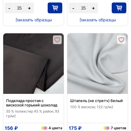
+
+
-
-
Заказать образцы
Заказать образцы
Подклада простая с
Штапель (не стретч) белый
вискозой горький шоколад
100 % вискоза; 122 гр/м2
55 % полиэстер 45 % район; 93
гр/м2
156 ₽
175 ₽
4 цвета
7 цветов