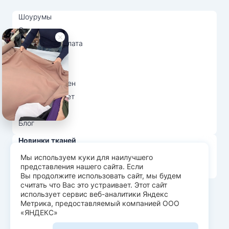
Шоурумы
Отзывы
Доставка и оплата
О нас
Вопрос-ответ
Возврат и обмен
Личный кабинет
Ткани оптом
Блог
Новинки тканей
Распродажа тканей
Мы используем куки для наилучшего
представления нашего сайта. Если
Лидеры продаж
Вы продолжите использовать сайт, мы будем
считать что Вас это устраивает. Этот сайт
использует сервис веб-аналитики Яндекс
© Арт Текс — продажа тканей оптом, 2026
Метрика, предоставляемый компанией ООО
«ЯНДЕКС»
Пользовательское соглашение
Политика конфиденциальности