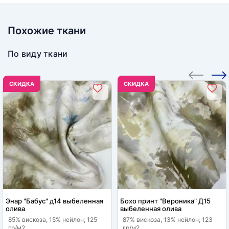
Похожие ткани
По виду ткани
CКИДКА
CКИДКА
Энар "Бабус" д14 выбеленная
Бохо принт "Вероника" Д15
олива
выбеленная олива
85% вискоза, 15% нейлон; 125
87% вискоза, 13% нейлон; 123
гр/м2
гр/м2