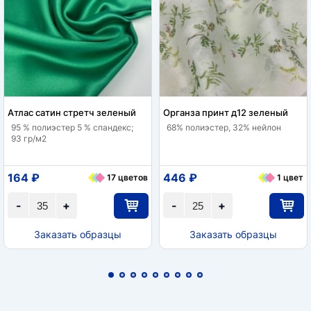
Атлас сатин стретч зеленый
Органза принт д12 зеленый
95 % полиэстер 5 % спандекс;
68% полиэстер, 32% нейлон
93 гр/м2
164 ₽
446 ₽
17 цветов
1 цвет
-
+
-
+
Заказать образцы
Заказать образцы