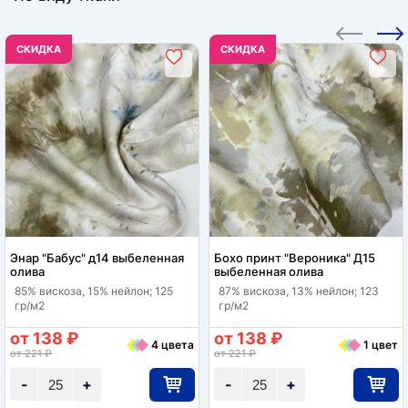
CКИДКА
CКИДКА
Энар "Бабус" д14 выбеленная
Бохо принт "Вероника" Д15
олива
выбеленная олива
85% вискоза, 15% нейлон; 125
87% вискоза, 13% нейлон; 123
гр/м2
гр/м2
от 138 ₽
от 138 ₽
4 цвета
1 цвет
от 221 ₽
от 221 ₽
-
+
-
+