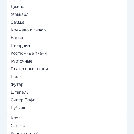
Джинс
Жаккард
Замша
Кружево и гипюр
Барби
Габардин
Костюмные ткани
Курточные
Плательные ткани
Шёлк
Футер
Штапель
Супер Софт
Рубчик
Креп
Стретч
Купра (купро)