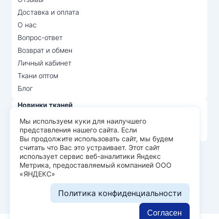
Доставка и оплата
О нас
Вопрос-ответ
Возврат и обмен
Личный кабинет
Ткани оптом
Блог
Новинки тканей
Распродажа тканей
Мы используем куки для наилучшего
представления нашего сайта. Если
Лидеры продаж
Вы продолжите использовать сайт, мы будем
считать что Вас это устраивает. Этот сайт
использует сервис веб-аналитики Яндекс
© Арт Текс — продажа тканей оптом, 2026
Метрика, предоставляемый компанией ООО
«ЯНДЕКС»
Пользовательское соглашение
Политика конфиденциальности
Политика конфиденциальности
Разработка сайта —
WEBELEMENT
Согласен