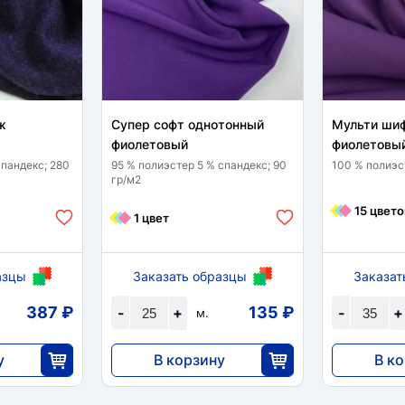
ж
Супер софт однотонный
Мульти ши
фиолетовый
фиолетовы
спандекс; 280
95 % полиэстер 5 % спандекс; 90
100 % полиэс
гр/м2
15 цвето
1 цвет
азцы
Заказать образцы
Заказат
387 ₽
135 ₽
-
+
-
+
м.
у
В корзину
В к
3375
5355
5
25