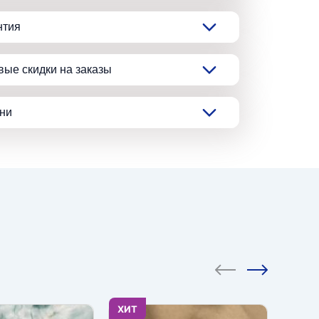
нтия
вые скидки на заказы
ани
ХИТ
ХИТ