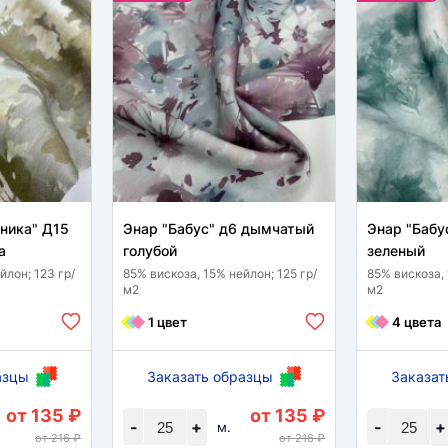
оника" Д15
Энар "Бабус" д6 дымчатый
Энар "Бабу
а
голубой
зеленый
йлон; 123 гр/
85% вискоза, 15% нейлон; 125 гр/
85% вискоза, 
м2
м2
1 цвет
4 цвета
азцы
Заказать образцы
Заказат
от 135 ₽
от 135 ₽
-
+
-
+
м.
от 216 ₽
от 216 ₽