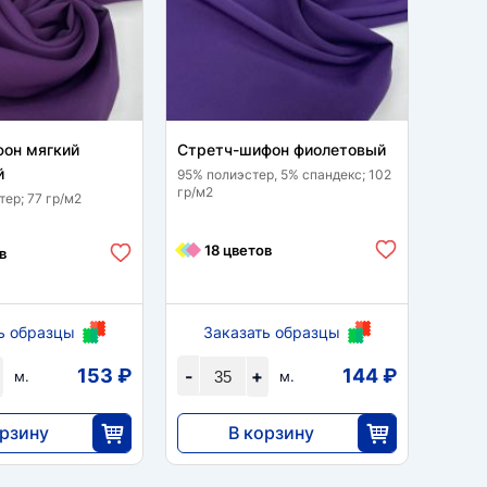
фон мягкий
Стретч-шифон фиолетовый
Штапе
й
фиол
95% полиэстер, 5% спандекс; 102
гр/м2
тер; 77 гр/м2
100 % 
18 цветов
в
7 
ь образцы
Заказать образцы
За
153 ₽
144 ₽
-
+
-
м.
м.
орзину
В корзину
5040
35
35