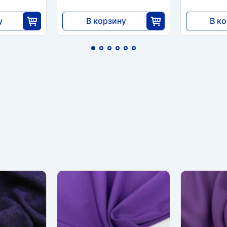
у
В корзину
В к
3375
3375
5
25