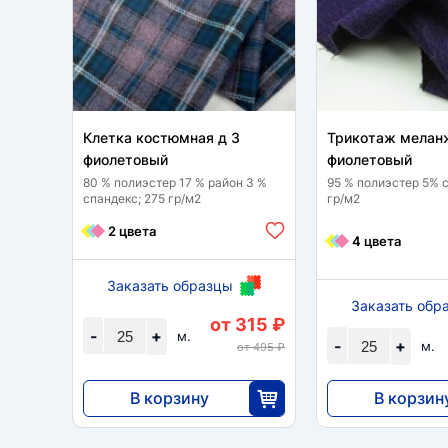
Клетка костюмная д 3
Трикотаж мелан
фиолетовый
фиолетовый
80 % полиэстер 17 % район 3 %
95 % полиэстер 5% 
спандекс; 275 гр/м2
гр/м2
2 цвета
4 цвета
Заказать образцы
Заказать обр
от 315 ₽
-
+
м.
-
+
м.
от 495 ₽
В корзину
В корзин
7875
9675
25
2