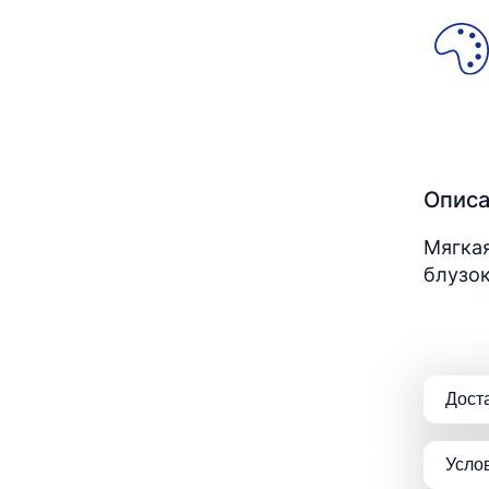
Опис
Мягкая
блузок
Дост
Усло