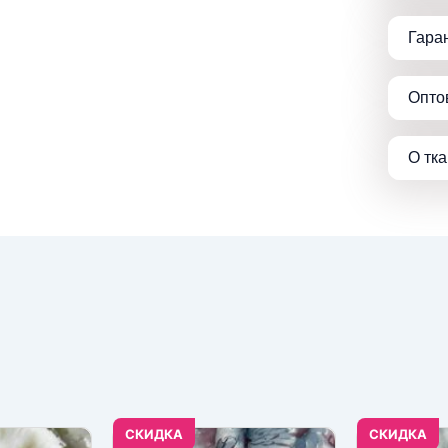
Гара
Опто
О тк
CКИДКА
CКИДКА