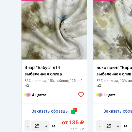
Энар "Бабус" д14
Бохо принт "Вер
выбеленная олива
выбеленная олив
85% вискоза, 15% нейлон; 125 гр/
87% вискоза, 13% не
м2
м2
4 цвета
1 цвет
Заказать образцы
Заказать обр
от 135 ₽
-
+
-
+
м.
м.
от 216 ₽