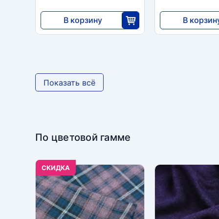
В корзину
В корзин
3375
3375
25
2
Показать всё
По цветовой гамме
CКИДКА