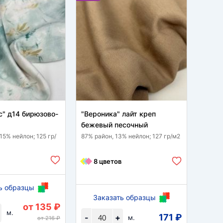
с" д14 бирюзово-
"Вероника" лайт креп
Манго
бежевый песочный
песо
15% нейлон; 125 гр/
87% район, 13% нейлон; 127 гр/м2
95 % п
гр/м2
8 цветов
11
ь образцы
Заказать образцы
За
от 135 ₽
м.
171 ₽
-
+
-
м.
от 216 ₽