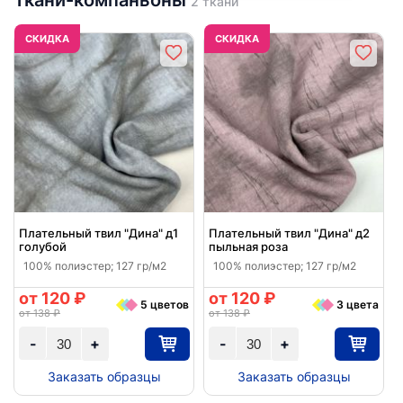
2 ткани
CКИДКА
CКИДКА
Плательный твил "Дина" д1
Плательный твил "Дина" д2
голубой
пыльная роза
100% полиэстер; 127 гр/м2
100% полиэстер; 127 гр/м2
от 120 ₽
от 120 ₽
5 цветов
3 цвета
от 138 ₽
от 138 ₽
-
+
-
+
Заказать образцы
Заказать образцы