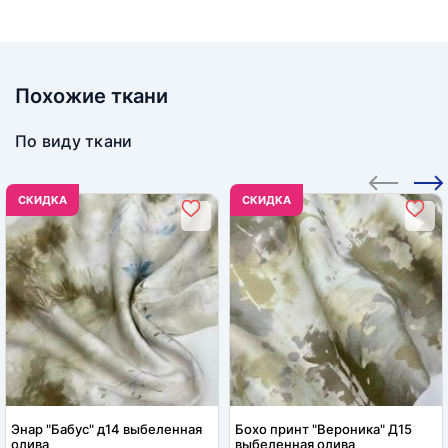
Похожие ткани
По виду ткани
CКИДКА
CКИДКА
Энар "Бабус" д14 выбеленная
Бохо принт "Вероника" Д15
олива
выбеленная олива