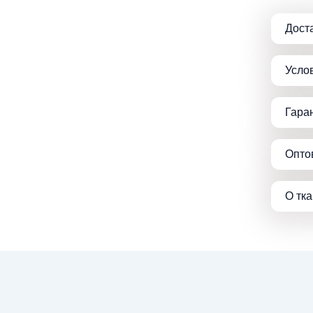
Дост
Усло
Гара
Опто
О тк