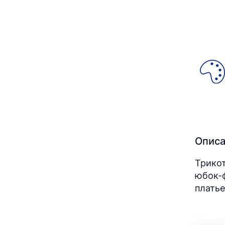
Опис
Трико
юбок-ф
платье