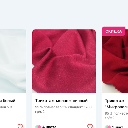
CКИДКА
и белый
Трикотаж меланж винный
Трикотаж
"Микровель
лон 5 %
95 % полиэстер 5% спандекс; 280
гр/м2
95 % полиэст
гр/м2
4 цвета
1 цвет