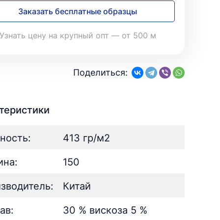
28
Поплин
3
Летний
25
39
Заказать бесплатные образцы
Стретч
3
Шелк
8
Твил
1
Поплин
3
Узнать цену на крупный опт — от 500 м
Стретч
3
ШЁЛК
402
Твил
1
Армани однотонный
95
Шелк жаккард
Шёлк
61
402
Поделиться:
Принт
ан
73
2
Армани однотонный
95
ьник)
2
Шелк жаккард
61
) для поло
5
Принт
73
теристики
ность:
413 гр/м2
на:
150
зводитель:
Китай
ав:
30 % вискоза 5 %