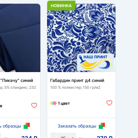
НОВИНКА
НОВИ
"Пикачу" синий
Габардин принт д4 синий
Шелк 
синий
р, 5% спандекс; 232
100 % полиэстер; 150 гр/м2
95% по
гр/м2
1 цвет
в
1 
ь образцы
Заказать образцы
За