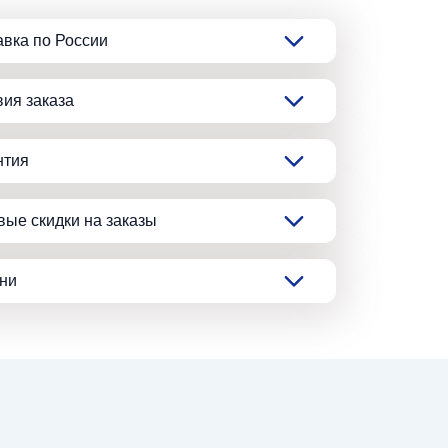
авка по России
вия заказа
нтия
вые скидки на заказы
ани