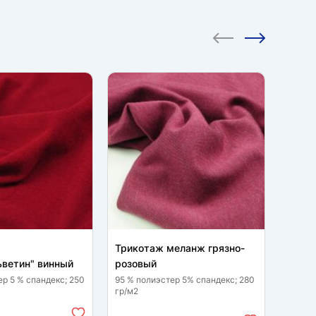
CКИД
Трикотаж меланж грязно-
Нейло
ветин" винный
розовый
розо
ер 5 % спандекс; 250
95 % полиэстер 5% спандекс; 280
30% ви
гр/м2
полиэс
2 