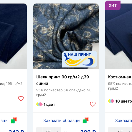
ХИТ
Шелк принт 90 гр/м2 д39
Костюмная 
синий
л; 195 гр/м2
95% полиэсте
гр/м2
95% полиэстер,5% спандекс; 90
гр/м2
10 цвето
1 цвет
азцы
Заказать образцы
Заказат