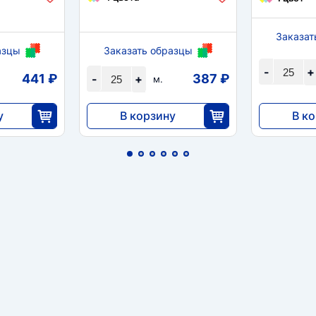
Заказат
азцы
Заказать образцы
-
+
441 ₽
387 ₽
-
+
м.
у
В корзину
В к
9675
6300
35
25