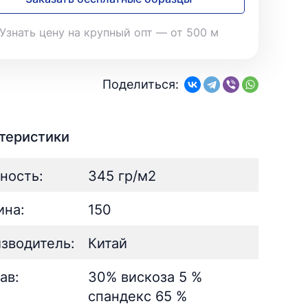
28
Поплин
3
Летний
25
39
Стретч
3
Шелк
8
Узнать цену на крупный опт — от 500 м
Твил
1
Поплин
3
Стретч
3
ШЁЛК
402
Твил
1
Армани однотонный
95
Поделиться:
Шелк жаккард
Шёлк
61
402
Принт
ан
73
2
Армани однотонный
95
ьник)
2
Шелк жаккард
61
теристики
) для поло
5
Принт
73
ность:
345 гр/м2
на:
150
зводитель:
Китай
ав:
30% вискоза 5 %
спандекс 65 %