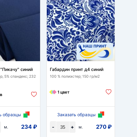
"Пикачу" синий
Габардин принт д4 синий
Шелк 
синий
р, 5% спандекс; 232
100 % полиэстер; 150 гр/м2
95% по
гр/м2
1 цвет
в
1 
ь образцы
Заказать образцы
За
234 ₽
270 ₽
-
+
-
м.
м.