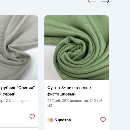
CКИД
 рубчик "Оливия"
Футер 3- нитка пенье
Трико
 серый
фисташковый
дымча
ер 12 % спандекс;
65% х/б, 35% полиэстер; 310 гр/
50 % р
м2
полиэс
м2
3 
5 цветов