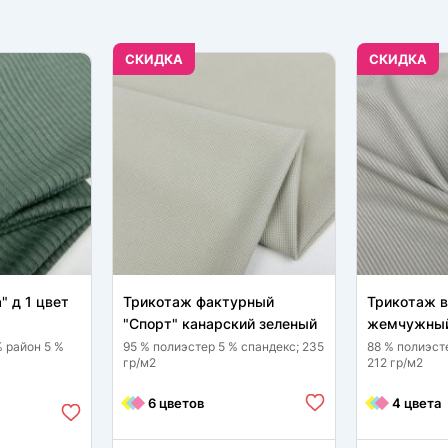
CКИДКА
CКИДКА
" д 1 цвет
Трикотаж фактурный
Трикотаж в
"Спорт" канарский зеленый
жемчужный
% район 5 %
95 % полиэстер 5 % спандекс; 235
88 % полиэст
гр/м2
212 гр/м2
6 цветов
4 цвета