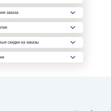
вия заказа
нтия
вые скидки на заказы
ани