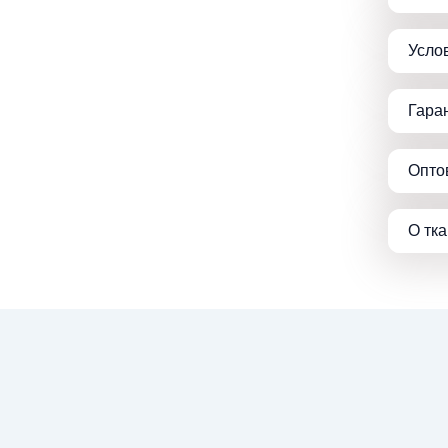
Усло
Гара
Опто
О тк