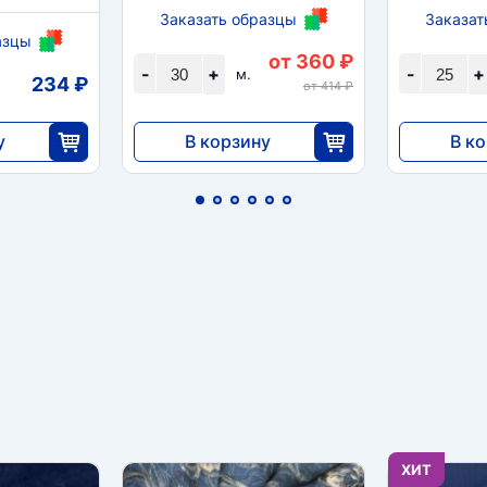
Заказать образцы
Заказат
азцы
от 360 ₽
-
+
-
+
м.
234 ₽
от 414 ₽
у
В корзину
В к
10 800
3375
0
30
ХИТ