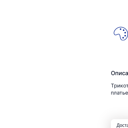
Опис
Трикот
платье
Дост