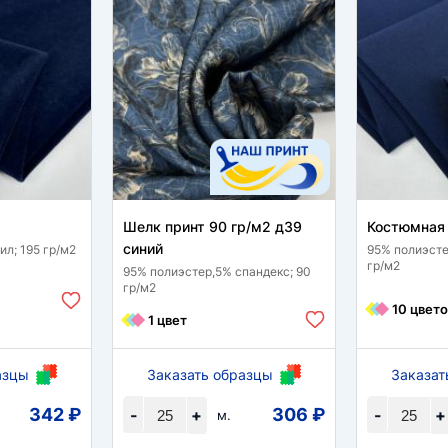
Шелк принт 90 гр/м2 д39
Костюмная 
синий
л; 195 гр/м2
95% полиэсте
гр/м2
95% полиэстер,5% спандекс; 90
гр/м2
10 цвето
1 цвет
азцы
Заказать образцы
Заказат
342 ₽
306 ₽
-
+
-
+
м.