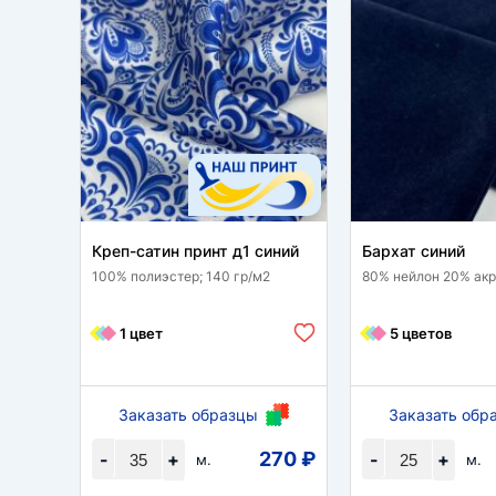
Креп-сатин принт д1 синий
Бархат синий
100% полиэстер; 140 гр/м2
80% нейлон 20% акри
1 цвет
5 цветов
Заказать образцы
Заказать обр
270 ₽
-
+
-
+
м.
м.