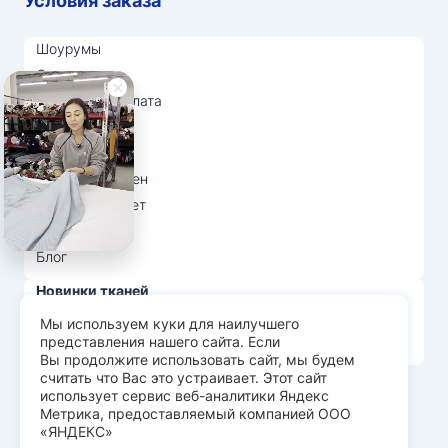
Условия заказа
Шоурумы
Отзывы
Доставка и оплата
О нас
Вопрос-ответ
Возврат и обмен
Личный кабинет
Ткани оптом
Блог
Новинки тканей
Распродажа тканей
Мы используем куки для наилучшего
представления нашего сайта. Если
Лидеры продаж
Вы продолжите использовать сайт, мы будем
считать что Вас это устраивает. Этот сайт
использует сервис веб-аналитики Яндекс
© Арт Текс — продажа тканей оптом, 2026
Метрика, предоставляемый компанией ООО
«ЯНДЕКС»
Пользовательское соглашение