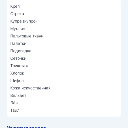
Креп
Стретч
Купра (купро)
Муслин
Пальтовые ткани
Пайетки
Подкладка
Сеточки
Трикотаж
Хлопок
Шифон
Кожа искусственная
Вельвет
Лён
Твил