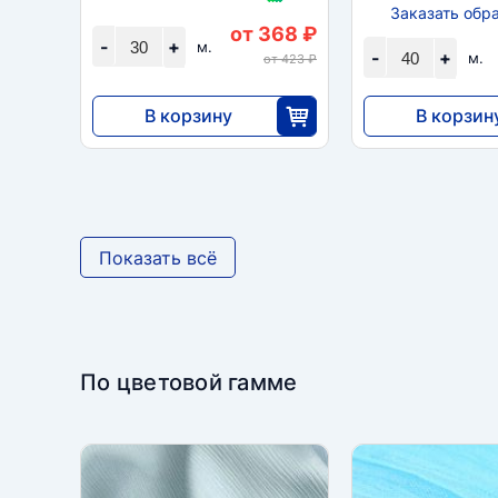
Заказать обр
от 368 ₽
-
+
м.
-
+
м.
от 423 ₽
В корзину
В корзин
11 040
23 920
30
Показать всё
По цветовой гамме