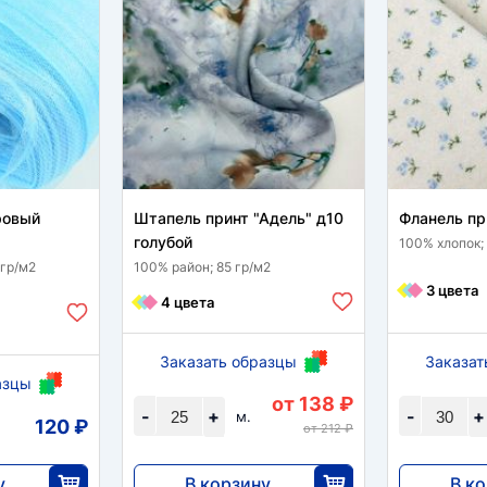
ровый
Штапель принт "Адель" д10
Фланель пр
голубой
100% хлопок;
 гр/м2
100% район; 85 гр/м2
3 цвета
4 цвета
Заказать образцы
Заказат
азцы
от 138 ₽
-
+
-
+
м.
120 ₽
от 212 ₽
у
В корзину
В к