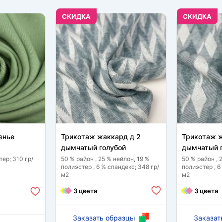
CКИДКА
CКИДКА
енье
Трикотаж жаккард д 2
Трикотаж ж
дымчатый голубой
дымчатый 
тер; 310 гр/
50 % район , 25 % нейлон, 19 %
50 % район , 
полиэстер , 6 % спандекс; 348 гр/
полиэстер , 6
м2
м2
3 цвета
3 цвета
Заказать образцы
Заказат