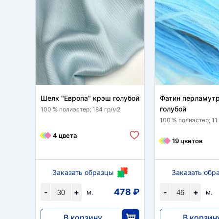
Шелк "Европа" крэш голубой
Фатин перламут
голубой
100 % полиэстер; 184 гр/м2
100 % полиэстер; 11
4 цвета
19 цветов
Заказать образцы
Заказать обр
478 ₽
-
+
-
+
м.
м.
В корзину
В корзин