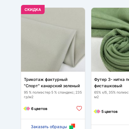
CКИДКА
Трикотаж фактурный
Футер 3- нитка п
"Спорт" канарский зеленый
фисташковый
95 % полиэстер 5 % спандекс; 235
65% х/б, 35% полиэс
гр/м2
м2
6 цветов
5 цветов
Заказать образцы