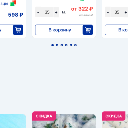
азцы
от 322 ₽
-
+
-
+
м.
598 ₽
от 442 ₽
у
В корзину
В к
11 270
11 27
40
35
CКИДКА
CКИДКА