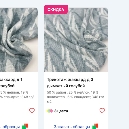
CКИДКА
аккард д 1
Трикотаж жаккард д 3
Трико
голубой
дымчатый голубой
шоко
25 % нейлон, 19 %
50 % район , 25 % нейлон, 19 %
53 % п
 % спандекс; 348 гр/
полиэстер , 6 % спандекс; 348 гр/
спанде
м2
3 цвета
6 
ь образцы
Заказать образцы