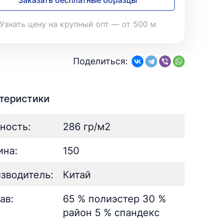
Заказать бесплатные образцы
28
Поплин
3
Летний
19
35
Стретч
3
Шелк
8
Твил
Узнать цену на крупный опт — от 500 м
1
Поплин
3
Стретч
3
ШЁЛК
402
Твил
1
Армани однотонный
95
Поделиться:
Шелк жаккард
Шёлк
61
402
Принт
ан
73
2
Армани однотонный
95
ьник)
2
Шелк жаккард
61
теристики
) для поло
5
Принт
73
ность:
286 гр/м2
на:
150
зводитель:
Китай
ав:
65 % полиэстер 30 %
район 5 % спандекс