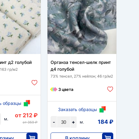
инт д2 голубой
Органза тенсел-шелк принт
Мульт
д4 голубой
голуб
 163 гр/м2
73% тенсел, 27% нейлон; 46 гр/м2
100 % 
3 цвета
15
ь образцы
Заказать образцы
За
от 212 ₽
м.
184 ₽
-
+
-
м.
от 359 ₽
орзину
В корзину