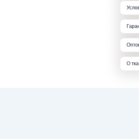
Усло
Гара
Опто
О тк