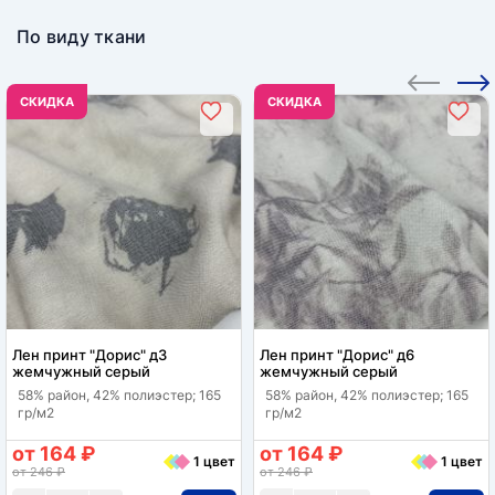
По виду ткани
CКИДКА
CКИДКА
Лен принт "Дорис" д3
Лен принт "Дорис" д6
жемчужный серый
жемчужный серый
58% район, 42% полиэстер; 165
58% район, 42% полиэстер; 165
гр/м2
гр/м2
от 164 ₽
от 164 ₽
1 цвет
1 цвет
от 246 ₽
от 246 ₽