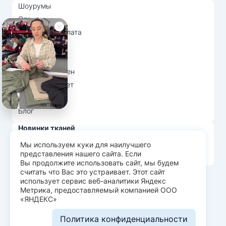
Шоурумы
Отзывы
Доставка и оплата
О нас
Вопрос-ответ
Возврат и обмен
Личный кабинет
Ткани оптом
Блог
Новинки тканей
Распродажа тканей
Мы используем куки для наилучшего
представления нашего сайта. Если
Лидеры продаж
Вы продолжите использовать сайт, мы будем
считать что Вас это устраивает. Этот сайт
использует сервис веб-аналитики Яндекс
© Арт Текс — продажа тканей оптом, 2026
Метрика, предоставляемый компанией ООО
«ЯНДЕКС»
Пользовательское соглашение
Политика конфиденциальности
Политика конфиденциальности
Разработка сайта —
WEBELEMENT