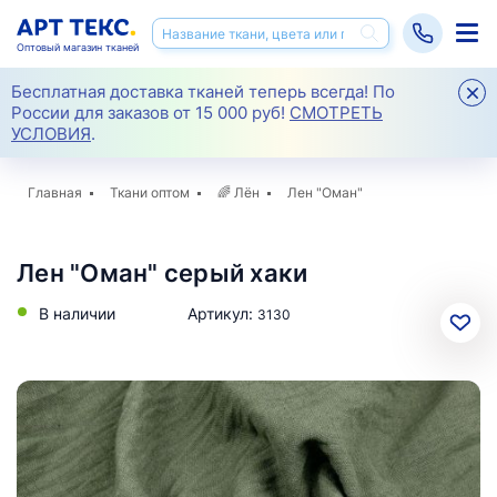
Оптовый магазин тканей
Бесплатная доставка тканей теперь всегда! По
России для заказов от 15 000 руб!
СМОТРЕТЬ
УСЛОВИЯ
.
Главная
Ткани оптом
🌈
Лён
Лен "Оман"
Лен "Оман" серый хаки
В наличии
Артикул:
3130