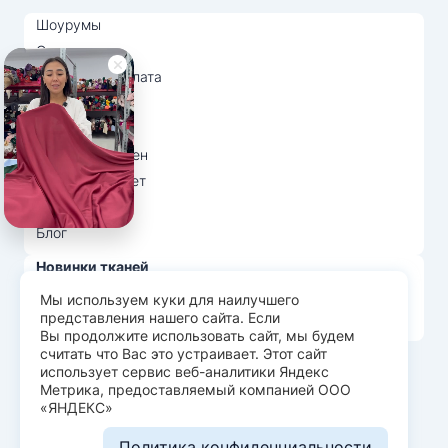
Шоурумы
Отзывы
Доставка и оплата
О нас
Вопрос-ответ
Возврат и обмен
Личный кабинет
Ткани оптом
Блог
Новинки тканей
Распродажа тканей
Мы используем куки для наилучшего
представления нашего сайта. Если
Лидеры продаж
Вы продолжите использовать сайт, мы будем
считать что Вас это устраивает. Этот сайт
использует сервис веб-аналитики Яндекс
© Арт Текс — продажа тканей оптом, 2026
Метрика, предоставляемый компанией ООО
«ЯНДЕКС»
Пользовательское соглашение
Политика конфиденциальности
Политика конфиденциальности