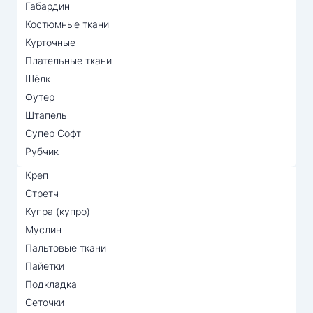
Габардин
Костюмные ткани
Курточные
Плательные ткани
Шёлк
Футер
Штапель
Супер Софт
Рубчик
Креп
Стретч
Купра (купро)
Муслин
Пальтовые ткани
Пайетки
Подкладка
Сеточки