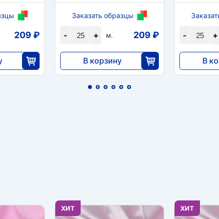
азцы
Заказать образцы
Заказат
209 ₽
209 ₽
-
+
-
+
м.
у
В корзину
В к
5233
5233
5
25
ХИТ
ХИТ