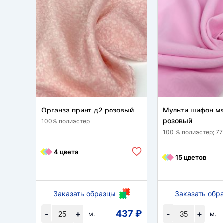
Органза принт д2 розовый
Мульти шифон м
розовый
100% полиэстер
100 % полиэстер; 77
4 цвета
15 цветов
Заказать образцы
Заказать обр
437 ₽
-
+
-
+
м.
м.