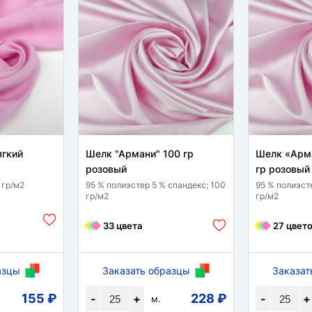
ягкий
Шелк "Армани" 100 гр
Шелк «Арм
розовый
гр розовый
 гр/м2
95 % полиэстер 5 % спандекс; 100
95 % полиэст
гр/м2
гр/м2
33 цвета
27 цвет
азцы
Заказать образцы
Заказат
155 ₽
228 ₽
-
+
-
+
м.