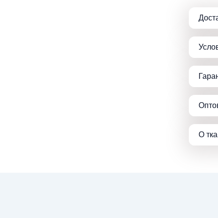
Дост
Усло
Гара
Опто
О тк