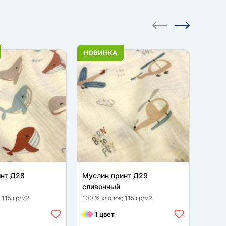
НОВИНКА
НОВИ
инт Д28
Муслин принт Д29
Мусли
сливочный
слив
 115 гр/м2
100 % хлопок; 115 гр/м2
100 % 
1 цвет
1 