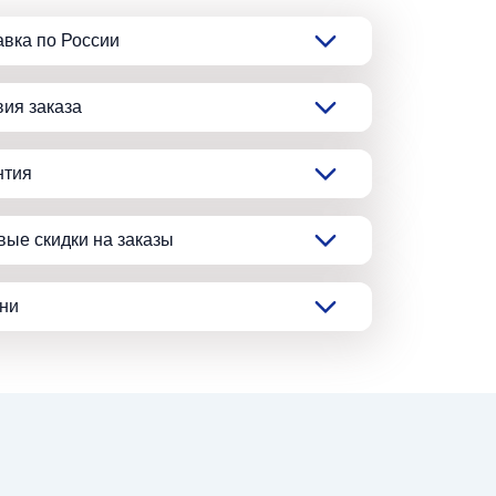
авка по России
вия заказа
нтия
вые скидки на заказы
ани