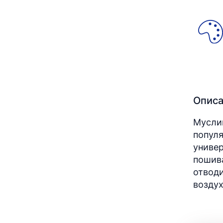
Опис
Мусли
популя
универ
пошива
отводи
возду