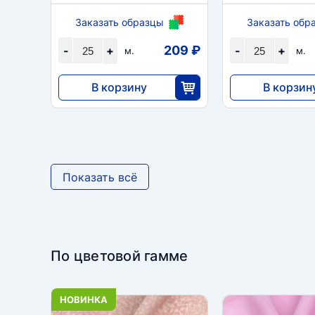
Заказать образцы
Заказать обр
209 ₽
-
+
-
+
м.
м.
В корзину
В корзин
5233
5233
25
2
Показать всё
По цветовой гамме
НОВИНКА