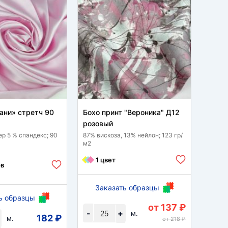
ани» стретч 90
Бохо принт "Вероника" Д12
Клетк
розовый
д 210
ер 5 % спандекс; 90
87% вискоза, 13% нейлон; 123 гр/
23% ви
м2
спанде
1 цвет
ов
9 
Заказать образцы
ь образцы
За
от 137 ₽
-
+
м.
182 ₽
-
м.
от 218 ₽