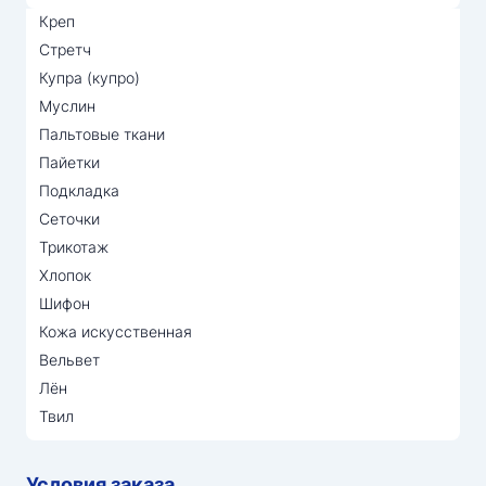
Креп
Стретч
Купра (купро)
Муслин
Пальтовые ткани
Пайетки
Подкладка
Сеточки
Трикотаж
Хлопок
Шифон
Кожа искусственная
Вельвет
Лён
Твил
Условия заказа