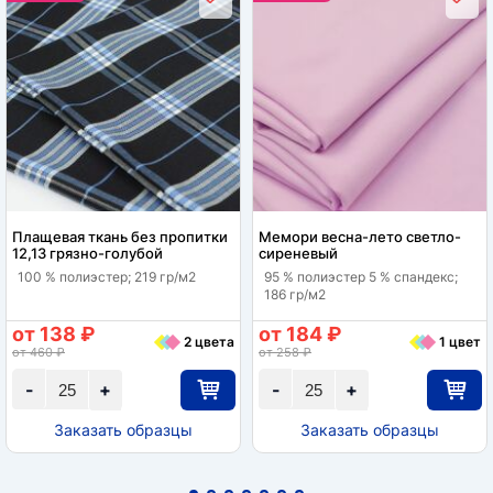
Плащевая ткань без пропитки
Мемори весна-лето светло-
12,13 грязно-голубой
сиреневый
100 % полиэстер; 219 гр/м2
95 % полиэстер 5 % спандекс;
186 гр/м2
от 138 ₽
от 184 ₽
2 цвета
1 цвет
от 460 ₽
от 258 ₽
-
+
-
+
Заказать образцы
Заказать образцы