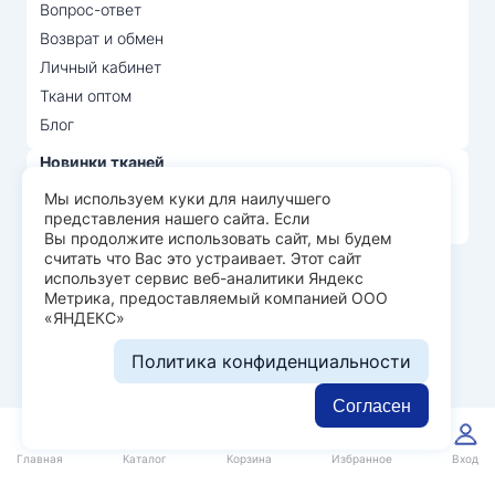
Вопрос-ответ
Возврат и обмен
Личный кабинет
Ткани оптом
Блог
Новинки тканей
Распродажа тканей
Мы используем куки для наилучшего
представления нашего сайта. Если
Лидеры продаж
Вы продолжите использовать сайт, мы будем
считать что Вас это устраивает. Этот сайт
использует сервис веб-аналитики Яндекс
© Арт Текс — продажа тканей оптом, 2026
Метрика, предоставляемый компанией ООО
«ЯНДЕКС»
Пользовательское соглашение
Политика конфиденциальности
Политика конфиденциальности
Разработка сайта —
WEBELEMENT
Согласен
0
0
Главная
Каталог
Корзина
Избранное
Вход